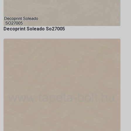
Decoprint Soleado So27005