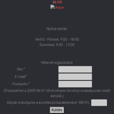
BLOG
Nyitva tartás:
Hétfő - Péntek: 9:00 - 18:00
Szombat: 9:00 - 13:00
Hírlevél regisztráció
*
Név:
*
E-mail:
*
Postacím:
(Postacímet a 2009.06.01-től érvényes törvényi szabályozás miatt
kérünk.)
Kérjük másolja be a következő karaktereket:
WE31L
Küldés