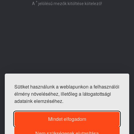
*
A
jelölésű mezők kitöltése kötelező!
Sütiket használunk a weblapunkon a felhasználói
E-mail: info@tapeta-bolt.hu
élmény növeléséhez, illetőleg a látogatottsági
Mobil:
+36 20 421 0810
adataink elemzéséhez.
Telefon / fax:
+36 1 240 3243
Mindet elfogadom
Nem szükségesek elutasítása