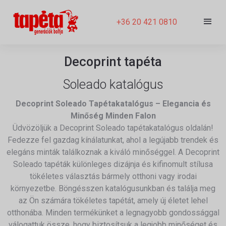
+36 20 421 0810
Decoprint tapéta
Soleado katalógus
Decoprint Soleado Tapétakatalógus – Elegancia és
Minőség Minden Falon
Üdvözöljük a Decoprint Soleado tapétakatalógus oldalán!
Fedezze fel gazdag kínálatunkat, ahol a legújabb trendek és
elegáns minták találkoznak a kiváló minőséggel. A Decoprint
Soleado tapéták különleges dizájnja és kifinomult stílusa
tökéletes választás bármely otthoni vagy irodai
környezetbe. Böngésszen katalógusunkban és találja meg
az Ön számára tökéletes tapétát, amely új életet lehel
otthonába. Minden termékünket a legnagyobb gondossággal
válogattuk össze, hogy biztosítsuk a legjobb minőséget és