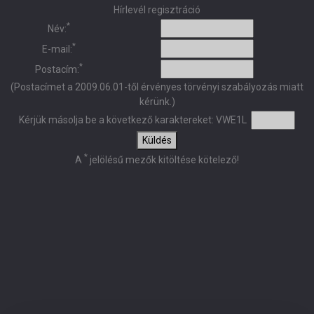
Hírlevél regisztráció
*
Név:
*
E-mail:
*
Postacím:
(Postacímet a 2009.06.01-től érvényes törvényi szabályozás miatt
kérünk.)
Kérjük másolja be a következő karaktereket:
VWE1L
Küldés
*
A
jelölésű mezők kitöltése kötelező!