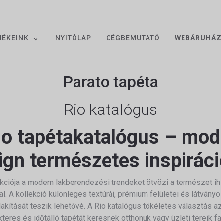
MÉKEINK
NYITÓLAP
CÉGBEMUTATÓ
WEBÁRUHÁ
Parato tapéta
Rio katalógus
io tapétakatalógus – mod
ign természetes inspiráci
kciója a modern lakberendezési trendeket ötvözi a természet ihl
l. A kollekció különleges textúrái, prémium felületei és látvány
lakítását teszik lehetővé. A Rio katalógus tökéletes választás az
kteres és időtálló tapétát keresnek otthonuk vagy üzleti tereik fal