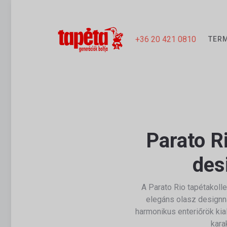
+36 20 421 0810
TER
Parato R
des
A
Parato
Rio tapétakolle
elegáns olasz designna
harmonikus enteriőrök kia
kara