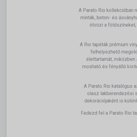
A Parato Rio kollekcióban 
minták, beton- és ásványha
ötvözi a földszíneket,
A Rio tapéták prémium viny
felhelyezhető megoldá
élettartamát, miközben 
mosható és fényálló kivi
A Parato Rio katalógus a
olasz lakberendezési st
dekorációjaként is külö
Fedezd fel a Parato Rio t