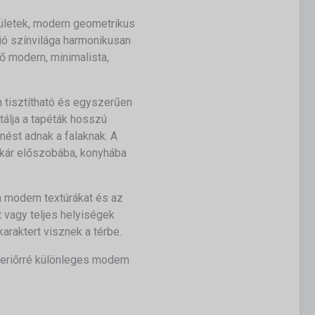
lületek, modern geometrikus
ció színvilága harmonikusan
tő modern, minimalista,
n tisztítható és egyszerűen
tálja a tapéták hosszú
nést adnak a falaknak. A
akár előszobába, konyhába
a modern textúrákat és az
t vagy teljes helyiségek
raktert visznek a térbe.
teriőrré különleges modern