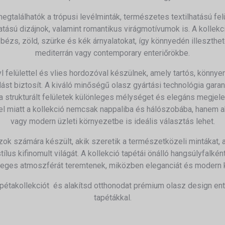
megtalálhatók a trópusi levélminták, természetes textilhatású fe
tású dizájnok, valamint romantikus virágmotívumok is. A kollek
 bézs, zöld, szürke és kék árnyalatokat, így könnyedén illeszthe
mediterrán vagy contemporary enteriőrökbe.
l felülettel és vlies hordozóval készülnek, amely tartós, könnye
st biztosít. A kiváló minőségű olasz gyártási technológia garan
a strukturált felületek különleges mélységet és elegáns megjele
tel miatt a kollekció nemcsak nappaliba és hálószobába, hanem 
vagy modern üzleti környezetbe is ideális választás lehet.
zok számára készült, akik szeretik a természetközeli mintákat, 
ílus kifinomult világát. A kollekció tapétái önálló hangsúlyfalkén
nleges atmoszférát teremtenek, miközben eleganciát és modern ka
apétakollekciót és alakítsd otthonodat prémium olasz design en
tapétákkal.