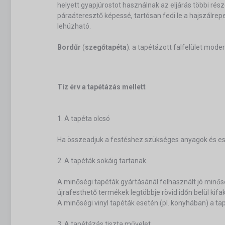
helyett gyapjúrostot használnak az eljárás többi rés
páraáteresztő képessé, tartósan fedi le a hajszálr
lehúzható.
Bordűr
(
szegőtapéta
): a tapétázott falfelület mod
Tíz érv a tapétázás mellett
1. A tapéta olcsó
Ha összeadjuk a festéshez szükséges anyagok és eszk
2. A tapéták sokáig tartanak
A minőségi tapéták gyártásánál felhasznált jó minős
újrafesthető termékek legtöbbje rövid időn belül kifa
A minőségi vinyl tapéták esetén (pl. konyhában) a tapé
3. A tapétázás tiszta művelet