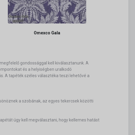
Omexco Gala
megfelelő gondossággal kell kiválasztanunk. A
szempontokat és a helyiségben uralkodó
. A tapéték széles választéka teszi lehetővé a
ölcsönöznek a szobának, az egyes tekercsek közötti
pétát úgy kell megválasztani, hogy kellemes hatást