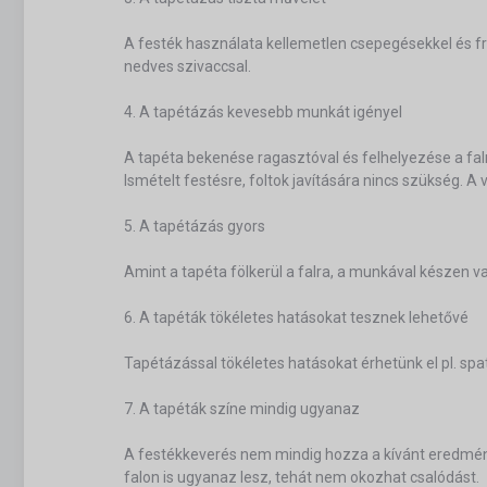
A festék használata kellemetlen csepegésekkel és fr
nedves szivaccsal.
4. A tapétázás kevesebb munkát igényel
A tapéta bekenése ragasztóval és felhelyezése a fal
Ismételt festésre, foltok javítására nincs szükség. A
5. A tapétázás gyors
Amint a tapéta fölkerül a falra, a munkával készen
6. A tapéták tökéletes hatásokat tesznek lehetővé
Tapétázással tökéletes hatásokat érhetünk el pl. spa
7. A tapéták színe mindig ugyanaz
A festékkeverés nem mindig hozza a kívánt eredményt
falon is ugyanaz lesz, tehát nem okozhat csalódást.