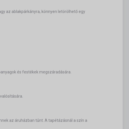
agy az ablakpárkányra, könnyen letörölhető egy
lapanyagok és festékek megszáradására.
valósítására.
nnek az áruházban tűnt. A tapétázásnál a szín a