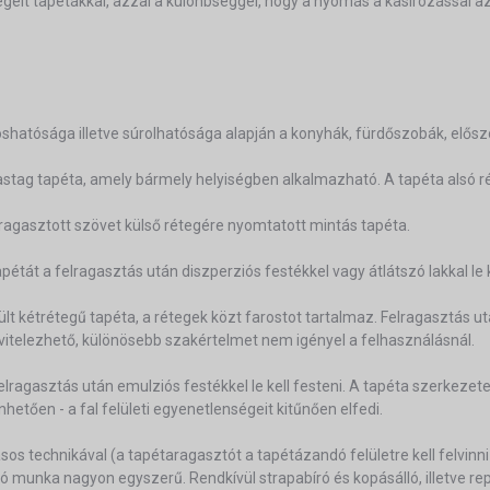
égelt tapétákkal, azzal a különbséggel, hogy a nyomás a kasírozással 
hatósága illetve súrolhatósága alapján a konyhák, fürdőszobák, elősz
vastag tapéta, amely bármely helyiségben alkalmazható. A tapéta alsó ré
ragasztott szövet külső rétegére nyomtatott mintás tapéta.
étát a felragasztás után diszperziós festékkel vagy átlátszó lakkal le k
ült kétrétegű tapéta, a rétegek közt farostot tartalmaz. Felragasztás u
ivitelezhető, különösebb szakértelmet nem igényel a felhasználásnál.
ragasztás után emulziós festékkel le kell festeni. A tapéta szerkezete
etően - a fal felületi egyenetlenségeit kitűnően elfedi.
ásos technikával (a tapétaragasztót a tapétázandó felületre kell felvinni
ó munka nagyon egyszerű. Rendkívül strapabíró és kopásálló, illetve rep