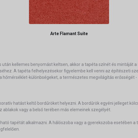
Arte Flamant Suite
után kellemes benyomást keltsen, akkor a tapéta színét és mintáját a 
léséhez. A tapéta felhelyezésekor figyelembe kell venni az építészeti 
 hőmérséklet-különbségeket, a természetes megvilágítás erősségét - is
dekoratív hatást keltő bordűröket helyezni. A bordűrök egyéni jelleget k
 az ablakok vagy a belső terében más elemeinek szegélyét.
tó tapétát alkalmazni. A hálószoba vagy a gyerekszoba esetében a ta
egfelelően.