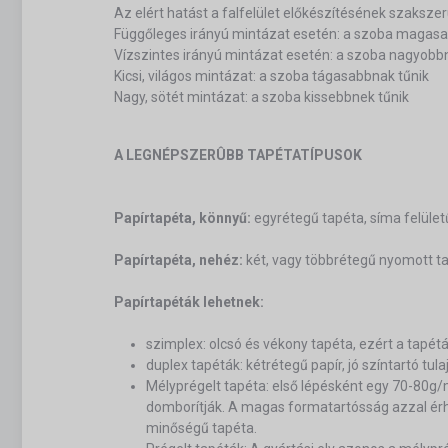
Az elért hatást a falfelület előkészítésének szaksz
Függőleges irányú mintázat esetén: a szoba magasa
Vízszintes irányú mintázat esetén: a szoba nagyobb
Kicsi, világos mintázat: a szoba tágasabbnak tűnik
Nagy, sötét mintázat: a szoba kissebbnek tűnik
A LEGNÉPSZERÛBB TAPÉTATÍPUSOK
Papírtapéta, könnyű:
egyrétegű tapéta, síma felület
Papírtapéta, nehéz:
két, vagy többrétegű nyomott tap
Papírtapéták lehetnek:
szimplex: olcsó és vékony tapéta, ezért a tapét
duplex tapéták: kétrétegű papír, jó színtartó tu
Mélyprégelt tapéta: első lépésként egy 70-80
domborítják. A magas formatartósság azzal érhet
minőségű tapéta.