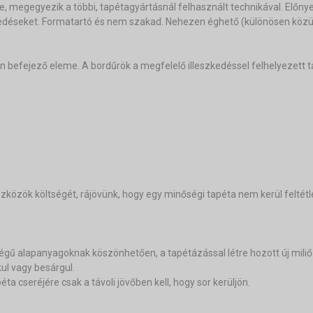
ze, megegyezik a többi, tapétagyártásnál felhasznált technikával. Előn
epedéseket. Formatartó és nem szakad. Nehezen éghető (különösen közül
ern befejező eleme. A bordűrök a megfelelő illeszkedéssel felhelyezett 
özök költségét, rájövünk, hogy egy minőségi tapéta nem kerül feltétl
égű alapanyagoknak köszönhetően, a tapétázással létre hozott új mili
kul vagy besárgul.
ta cseréjére csak a távoli jövőben kell, hogy sor kerüljön.