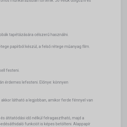
azonos munkafázisban történik. Jó velük dolgozni és
obák tapétázására célszerű használni.
tege papírból készül, a felső rétege műanyag film.
ell festeni.
tán érdemes lefesteni. Előnye: könnyen
 akkor látható a legjobban, amikor ferde fénnyel van
 és átitatódási idő nélkül felragasztható, majd a
edésáthidaló funkciót is képes betölteni. Alappapír