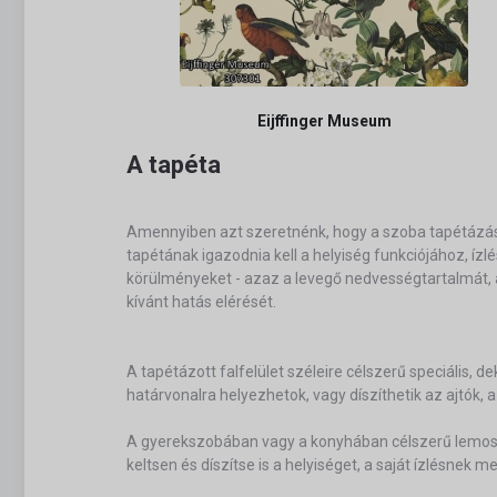
Eijffinger Museum
A tapéta
Amennyiben azt szeretnénk, hogy a szoba tapétázás 
tapétának igazodnia kell a helyiség funkciójához, íz
körülményeket - azaz a levegő nedvességtartalmát, a
kívánt hatás elérését.
A tapétázott falfelület széleire célszerű speciális, 
határvonalra helyezhetok, vagy díszíthetik az ajtók,
A gyerekszobában vagy a konyhában célszerű lemosha
keltsen és díszítse is a helyiséget, a saját ízlésnek m