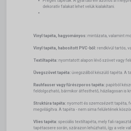
Prégelt tapéták: A gyártási elv azonos a mélypr
dekoratív falakat lehet velük kialakítani.
Vinyl tapéta, hagyományos:
mintázata, valamint mos
Vinyl tapéta, habosított PVC-ből:
rendkívül tartós, 
Textiltapéta:
nyomtatott alapon lévő szövet vagy fel
Üvegszövet tapéta:
üvegszálból készülő tapéta. A tap
Rauhfauser vagy fűrészporos tapéta:
papírból kész
feldolgozható, bármikor átfesthető, házilagosan is k
Struktúra tapéta:
nyomott és szemcsézett tapéta, fel
megvilágítva. A tapéta - nem sima felületének köszönh
Vlies tapéta:
speciális textiltapéta, mely fali ragaszt
tapétacsere során, szárazon lehúzható, így a vele val