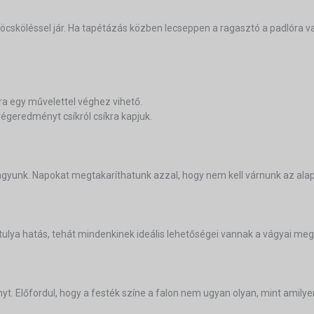
öcsköléssel jár. Ha tapétázás közben lecseppen a ragasztó a padlóra v
ra egy művelettel véghez vihető.
 végeredményt csíkról csíkra kapjuk.
 vagyunk. Napokat megtakaríthatunk azzal, hogy nem kell várnunk az a
tulya hatás, tehát mindenkinek ideális lehetőségei vannak a vágyai meg
. Előfordul, hogy a festék színe a falon nem ugyan olyan, mint amilye