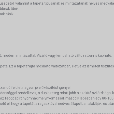
eruségétol, valamint a tapéta típusának és mintázatának helyes megvála
bbnak tűnik
nak tűnik
ű, modern mintázattal. Vízálló vagy lemosható változatban is kapható.
éta. Ez a tapétafajta mosható változatban, illetve az ismételt tisztítás
ázandó felület nagyon jó előkészítést igényel
lajdonsággal rendelkezik, a dupla réteg miatt jobb a szakító szilárdsága,
g/m2 fedőpapírt nyomnak mélynyomással, második lépésben egy 80-100g
ő el, hogy a tapétát a ragasztóval nedves állapotban alakítják, és után