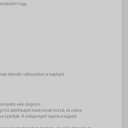
sztásától függ.
nak ellenálló változatban is kapható.
 könnyebb vele dolgozni.
/m2 alátétpapírt kasíroznak hozzá, és utána
a szárítják. A mélyprégelt tapéta a legjobb