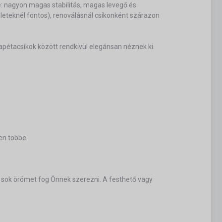
ye: nagyon magas stabilitás, magas levegő és
eteknél fontos), renoválásnál csíkonként szárazon
tapétacsíkok között rendkívül elegánsan néznek ki.
en többe.
ő sok örömet fog Önnek szerezni. A festhető vagy