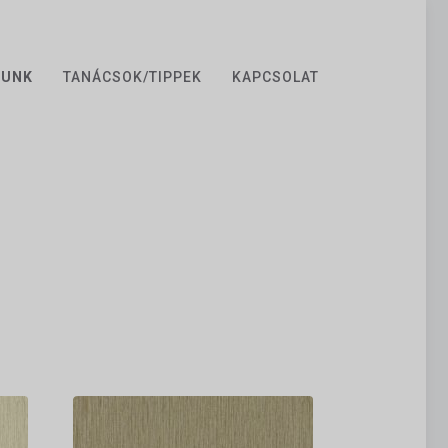
ZUNK
TANÁCSOK/TIPPEK
KAPCSOLAT