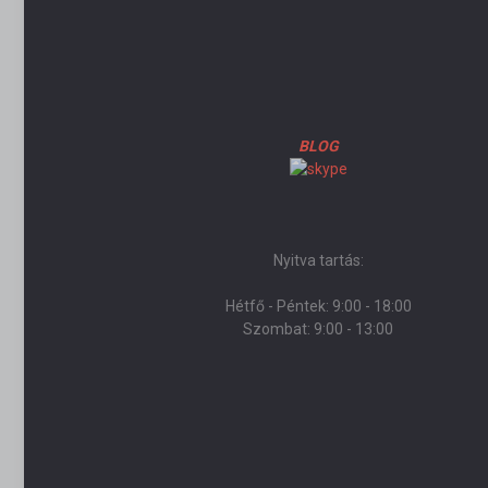
BLOG
Nyitva tartás:
Hétfő - Péntek: 9:00 - 18:00
Szombat: 9:00 - 13:00