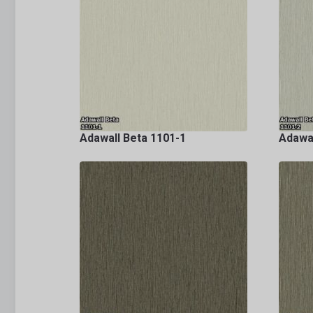
Adawall Beta 1101-1
Adawal