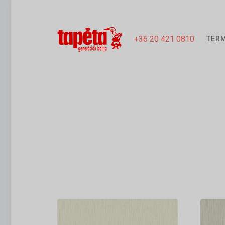
+36 20 421 0810
TER