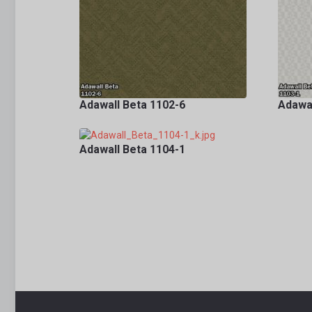
Adawall Beta 1102-6
Adawal
Adawall Beta 1104-1