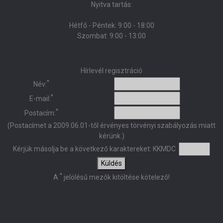
Nyitva tartás:
Hétfő - Péntek: 9:00 - 18:00
Szombat: 9:00 - 13:00
Hírlevél regisztráció
*
Név:
*
E-mail:
*
Postacím:
(Postacímet a 2009.06.01-től érvényes törvényi szabályozás miatt
kérünk.)
Kérjük másolja be a következő karaktereket:
KKMDC
Küldés
*
A
jelölésű mezők kitöltése kötelező!