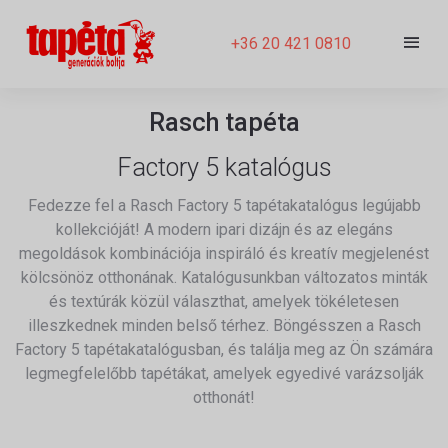
+36 20 421 0810
Rasch tapéta
Factory 5 katalógus
Fedezze fel a Rasch Factory 5 tapétakatalógus legújabb
kollekcióját! A modern ipari dizájn és az elegáns
megoldások kombinációja inspiráló és kreatív megjelenést
kölcsönöz otthonának. Katalógusunkban változatos minták
és textúrák közül választhat, amelyek tökéletesen
illeszkednek minden belső térhez. Böngésszen a Rasch
Factory 5 tapétakatalógusban, és találja meg az Ön számára
legmegfelelőbb tapétákat, amelyek egyedivé varázsolják
otthonát!