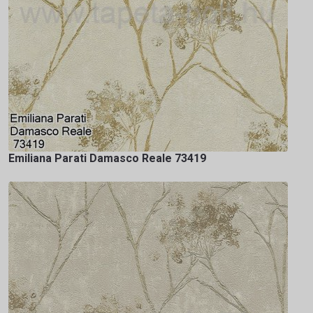
Emiliana Parati Damasco Reale 73419