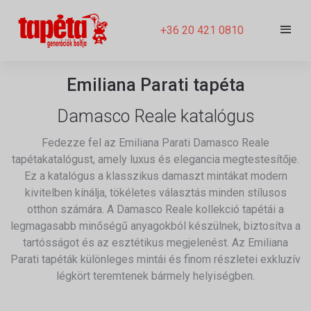
+36 20 421 0810
Emiliana Parati tapéta
Damasco Reale katalógus
Fedezze fel az Emiliana Parati Damasco Reale
tapétakatalógust, amely luxus és elegancia megtestesítője.
Ez a katalógus a klasszikus damaszt mintákat modern
kivitelben kínálja, tökéletes választás minden stílusos
otthon számára. A Damasco Reale kollekció tapétái a
legmagasabb minőségű anyagokból készülnek, biztosítva a
tartósságot és az esztétikus megjelenést. Az Emiliana
Parati tapéták különleges mintái és finom részletei exkluzív
légkört teremtenek bármely helyiségben.