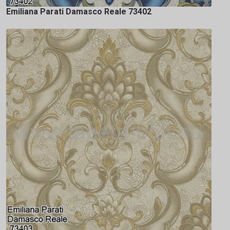
Emiliana Parati Damasco Reale 73402