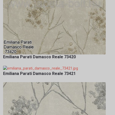
Emiliana Parati Damasco Reale 73420
Emiliana Parati Damasco Reale 73421