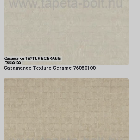
Casamance Texture Cerame 76080100