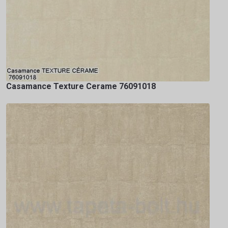
Casamance Texture Cerame 76091018