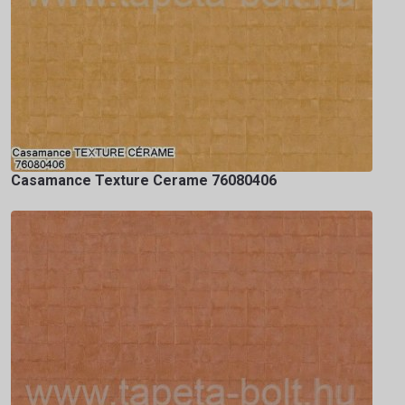
Casamance Texture Cerame 76080406