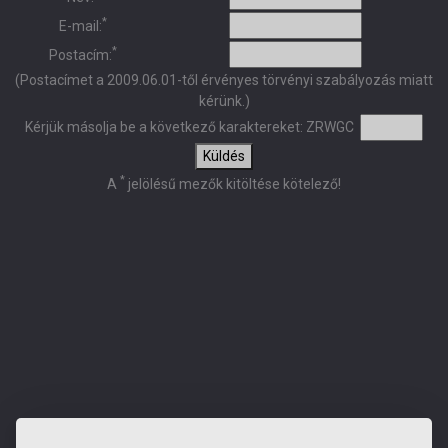
*
E-mail:
*
Postacím:
(Postacímet a 2009.06.01-től érvényes törvényi szabályozás miatt
kérünk.)
Kérjük másolja be a következő karaktereket:
ZRWGC
Küldés
*
A
jelölésű mezők kitöltése kötelező!