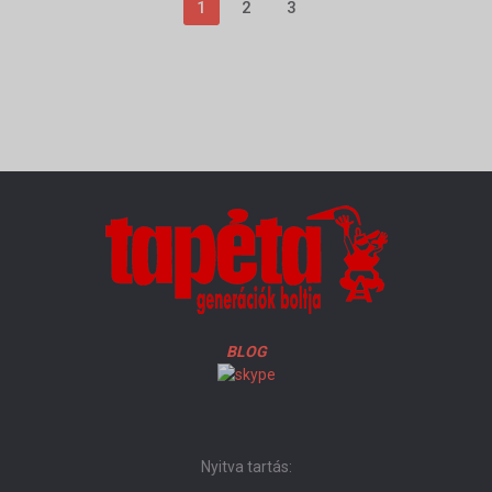
1
2
3
BLOG
Nyitva tartás: