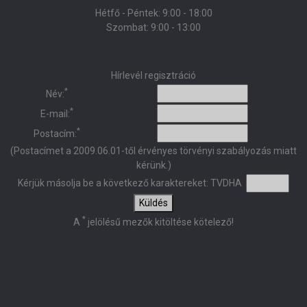
Hétfő - Péntek: 9:00 - 18:00
Szombat: 9:00 - 13:00
Hírlevél regisztráció
*
Név:
*
E-mail:
*
Postacím:
(Postacímet a 2009.06.01-től érvényes törvényi szabályozás miatt
kérünk.)
Kérjük másolja be a következő karaktereket:
TVDHA
Küldés
*
A
jelölésű mezők kitöltése kötelező!