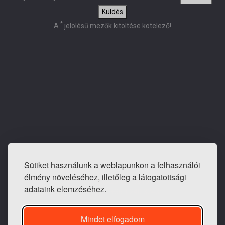
Küldés
*
A
jelölésű mezők kitöltése kötelező!
Sütiket használunk a weblapunkon a felhasználói
E-mail: info@tapeta-bolt.hu
élmény növeléséhez, illetőleg a látogatottsági
Mobil:
+36 20 421 0810
adataink elemzéséhez.
Telefon / fax:
+36 1 240 3243
Mindet elfogadom