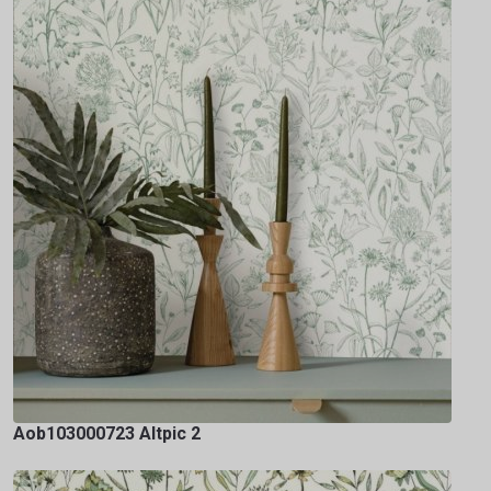
Aob103000723 Altpic 2