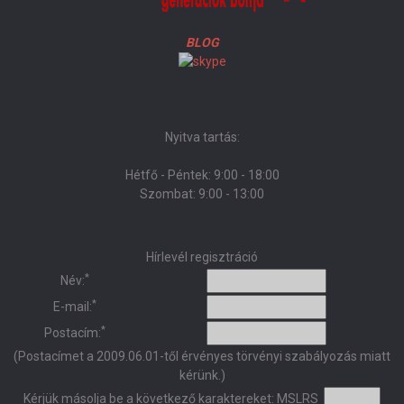
BLOG
Nyitva tartás:
Hétfő - Péntek: 9:00 - 18:00
Szombat: 9:00 - 13:00
Hírlevél regisztráció
*
Név:
*
E-mail:
*
Postacím:
(Postacímet a 2009.06.01-től érvényes törvényi szabályozás miatt
kérünk.)
Kérjük másolja be a következő karaktereket:
MSLRS