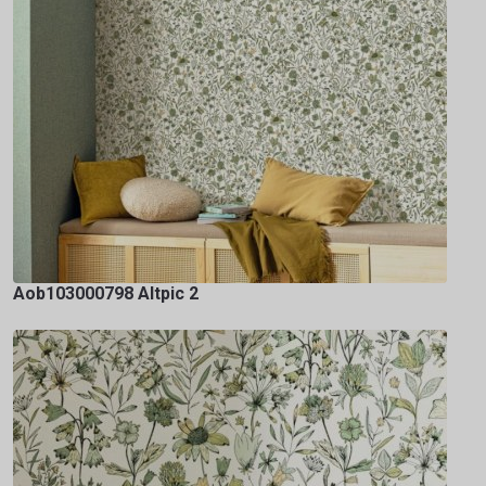
Aob103000798 Altpic 2