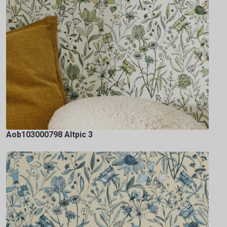
Aob103000798 Altpic 3