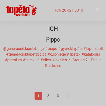
+36 20 421 0810
ICH
Pippo
@generacioktapetaboltja
#pippo
#gyerektapéta
#tapetabolt
#generacióktapétaboltja
#különlegestapéták
#katalógus
#prémium
#falravaló
#vlies
#leveles
♬ Stories 2 - Danilo
Stankovic
1
2
3
4