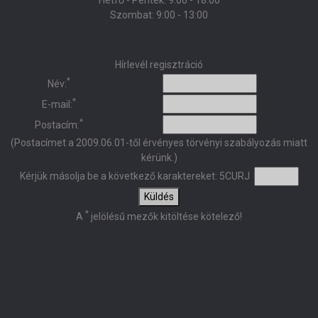
Hétfő - Péntek: 9:00 - 18:00
Szombat: 9:00 - 13:00
Hírlevél regisztráció
*
Név:
*
E-mail:
*
Postacím:
(Postacímet a 2009.06.01-től érvényes törvényi szabályozás miatt
kérünk.)
Kérjük másolja be a következő karaktereket:
5CURJ
Küldés
*
A
jelölésű mezők kitöltése kötelező!