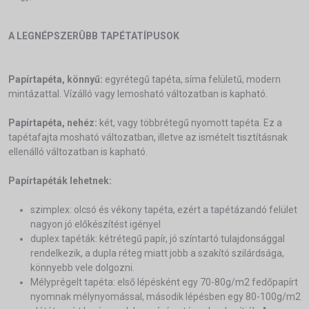
A LEGNÉPSZERÛBB TAPÉTATÍPUSOK
Papírtapéta, könnyű:
egyrétegű tapéta, síma felületű, modern
mintázattal. Vízálló vagy lemosható változatban is kapható.
Papírtapéta, nehéz:
két, vagy többrétegű nyomott tapéta. Ez a
tapétafajta mosható változatban, illetve az ismételt tisztításnak
ellenálló változatban is kapható.
Papírtapéták lehetnek:
szimplex: olcsó és vékony tapéta, ezért a tapétázandó felület
nagyon jó előkészítést igényel
duplex tapéták: kétrétegű papír, jó színtartó tulajdonsággal
rendelkezik, a dupla réteg miatt jobb a szakító szilárdsága,
könnyebb vele dolgozni.
Mélyprégelt tapéta: első lépésként egy 70-80g/m2 fedőpapírt
nyomnak mélynyomással, második lépésben egy 80-100g/m2