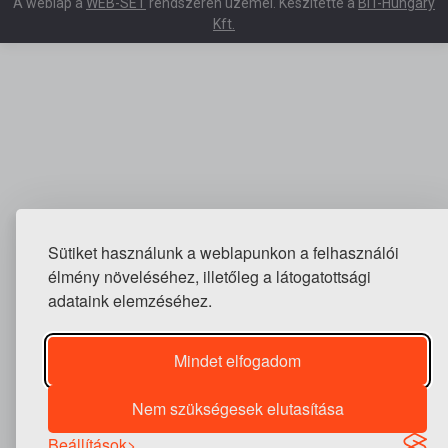
A weblap a
WEB-SET
rendszeren üzemel. Készítette a
BIT-Hungary
Kft.
Sütiket használunk a weblapunkon a felhasználói
élmény növeléséhez, illetőleg a látogatottsági
adataink elemzéséhez.
Mindet elfogadom
Nem szükségesek elutasítása
Beállítások