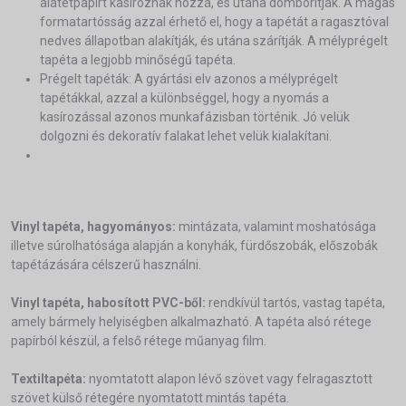
alátétpapírt kasíroznak hozzá, és utána domborítják. A magas
formatartósság azzal érhető el, hogy a tapétát a ragasztóval
nedves állapotban alakítják, és utána szárítják. A mélyprégelt
tapéta a legjobb minőségű tapéta.
Prégelt tapéták: A gyártási elv azonos a mélyprégelt
tapétákkal, azzal a különbséggel, hogy a nyomás a
kasírozással azonos munkafázisban történik. Jó velük
dolgozni és dekoratív falakat lehet velük kialakítani.
Vinyl tapéta, hagyományos:
mintázata, valamint moshatósága
illetve súrolhatósága alapján a konyhák, fürdőszobák, előszobák
tapétázására célszerű használni.
Vinyl tapéta, habosított PVC-ből:
rendkívül tartós, vastag tapéta,
amely bármely helyiségben alkalmazható. A tapéta alsó rétege
papírból készül, a felső rétege műanyag film.
Textiltapéta:
nyomtatott alapon lévő szövet vagy felragasztott
szövet külső rétegére nyomtatott mintás tapéta.