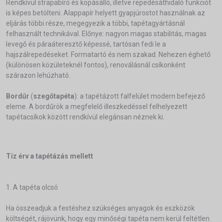
Rendkívül strapabíró és kopásálló, illetve repedésáthidaló funkciót
is képes betölteni. Alappapír helyett gyapjúrostot használnak az
eljárás többi része, megegyezik a többi, tapétagyártásnál
felhasznált technikával. Előnye: nagyon magas stabilitás, magas
levegő és páraáteresztő képessé, tartósan fedi le a
hajszálrepedéseket. Formatartó és nem szakad. Nehezen éghető
(különösen közületeknél fontos), renoválásnál csíkonként
szárazon lehúzható.
Bordűr
(
szegőtapéta
): a tapétázott falfelület modern befejező
eleme. A bordűrök a megfelelő illeszkedéssel felhelyezett
tapétacsíkok között rendkívül elegánsan néznek ki.
Tíz érv a tapétázás mellett
1. A tapéta olcsó
Ha összeadjuk a festéshez szükséges anyagok és eszközök
költségét, rájövünk, hogy egy minőségi tapéta nem kerül feltétlen