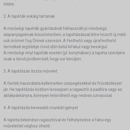
többe.
2. A tapéták sokáig tartanak
A minőségi tapéták gyártásánál felhasznált jó minőségű
alapanyagoknak köszönhetően, a tapétázással létre hozott új miliő
sok örömet fog Önnek szerezni. A festhető vagy újrafesthető
termékek legtöbbje rövid időn belül kifakul vagy besárgul.
A minőségi vinyl tapéták esetén (pl. konyhában) a tapéta cseréjére
csak a távoli jövőben kell, hogy sor kerüljön.
3. A tapétázás tiszta művelet
A festék használata kellemetlen csepegésekkel és fröcsköléssel
jár. Ha tapétázás közben lecseppen a ragasztó a padlóra vagy az
ablakpárkányra, könnyen letörölhető egy nedves szivaccsal.
4. A tapétázás kevesebb munkát igényel
A tapéta bekenése ragasztóval és felhelyezése a falra egy
művelettel véghez vihető.