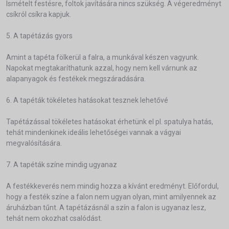
Ismételt festésre, foltok javítására nincs szükség. A végeredményt
csíkról csíkra kapjuk.
5. A tapétázás gyors
Amint a tapéta fölkerül a falra, a munkával készen vagyunk.
Napokat megtakaríthatunk azzal, hogy nem kell várnunk az
alapanyagok és festékek megszáradására.
6. A tapéták tökéletes hatásokat tesznek lehetővé
Tapétázással tökéletes hatásokat érhetünk el pl. spatulya hatás,
tehát mindenkinek ideális lehetőségei vannak a vágyai
megvalósítására.
7. A tapéták színe mindig ugyanaz
A festékkeverés nem mindig hozza a kívánt eredményt. Előfordul,
hogy a festék színe a falon nem ugyan olyan, mint amilyennek az
áruházban tűnt. A tapétázásnál a szín a falon is ugyanaz lesz,
tehát nem okozhat csalódást.