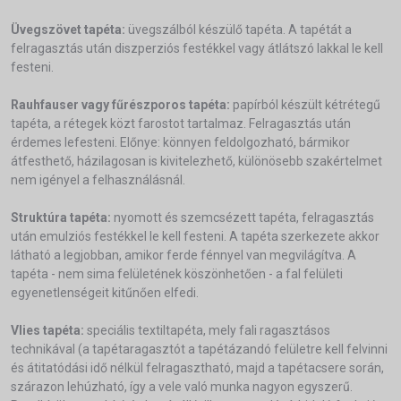
Üvegszövet tapéta:
üvegszálból készülő tapéta. A tapétát a
felragasztás után diszperziós festékkel vagy átlátszó lakkal le kell
festeni.
Rauhfauser vagy fűrészporos tapéta:
papírból készült kétrétegű
tapéta, a rétegek közt farostot tartalmaz. Felragasztás után
érdemes lefesteni. Előnye: könnyen feldolgozható, bármikor
átfesthető, házilagosan is kivitelezhető, különösebb szakértelmet
nem igényel a felhasználásnál.
Struktúra tapéta:
nyomott és szemcsézett tapéta, felragasztás
után emulziós festékkel le kell festeni. A tapéta szerkezete akkor
látható a legjobban, amikor ferde fénnyel van megvilágítva. A
tapéta - nem sima felületének köszönhetően - a fal felületi
egyenetlenségeit kitűnően elfedi.
Vlies tapéta:
speciális textiltapéta, mely fali ragasztásos
technikával (a tapétaragasztót a tapétázandó felületre kell felvinni
és átitatódási idő nélkül felragasztható, majd a tapétacsere során,
szárazon lehúzható, így a vele való munka nagyon egyszerű.