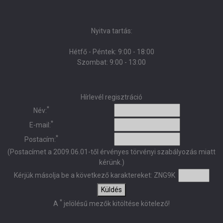
Nyitva tartás:
Hétfő - Péntek: 9:00 - 18:00
Szombat: 9:00 - 13:00
Hírlevél regisztráció
*
Név:
*
E-mail:
*
Postacím:
(Postacímet a 2009.06.01-től érvényes törvényi szabályozás miatt
kérünk.)
Kérjük másolja be a következő karaktereket:
ZNG9K
Küldés
*
A
jelölésű mezők kitöltése kötelező!