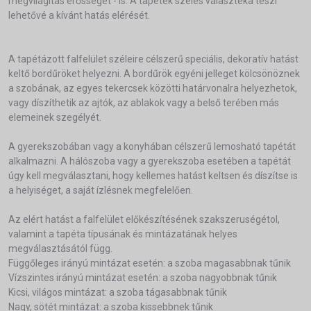
megvilágítás erősségét - is. A tapéték széles választéka teszi
lehetővé a kívánt hatás elérését.
A tapétázott falfelület széleire célszerű speciális, dekoratív hatást
keltő bordűröket helyezni. A bordűrök egyéni jelleget kölcsönöznek
a szobának, az egyes tekercsek közötti határvonalra helyezhetok,
vagy díszíthetik az ajtók, az ablakok vagy a belső terében más
elemeinek szegélyét.
A gyerekszobában vagy a konyhában célszerű lemosható tapétát
alkalmazni. A hálószoba vagy a gyerekszoba esetében a tapétát
úgy kell megválasztani, hogy kellemes hatást keltsen és díszítse is
a helyiséget, a saját ízlésnek megfelelően.
Az elért hatást a falfelület előkészítésének szakszeruségétol,
valamint a tapéta típusának és mintázatának helyes
megválasztásától függ.
Függőleges irányú mintázat esetén: a szoba magasabbnak tűnik
Vízszintes irányú mintázat esetén: a szoba nagyobbnak tűnik
Kicsi, világos mintázat: a szoba tágasabbnak tűnik
Nagy, sötét mintázat: a szoba kissebbnek tűnik