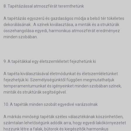
8. Tapétázással atmoszférát teremthetünk
A tapétázás egyszerű és gazdaságos módja a belső tér tökéletes
dekorálásának . A színek kiválasztása, a minták és a struktúrák
összehangolása egyedi, harmonikus atmoszférát eredményez
minden szobában.
9. A tapétákkal egy életszemléletet fejezhetünk ki
A tapéta kiválasztásával életmódunkat és életszemléletünket
fejezhetjük ki. Személyiségünktől függően megmutathatjuk
temperamentumunkat és igényeinket minden szobában színek,
minták és struktúrák segítségével.
10. A tapéták minden szobát egyedivé varázsolnak
A márkás minőségi tapéták széles választékának köszönhetően,
számtalan lehetőségünk adódik arra, hogy egyedi lakókörnyezetet
hozzunk létre a falak, bútorok és kiegészítők harmonikus