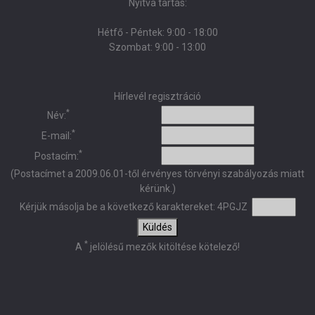
Nyitva tartás:
Hétfő - Péntek: 9:00 - 18:00
Szombat: 9:00 - 13:00
Hírlevél regisztráció
*
Név:
*
E-mail:
*
Postacím:
(Postacímet a 2009.06.01-től érvényes törvényi szabályozás miatt
kérünk.)
Kérjük másolja be a következő karaktereket:
4PGJZ
Küldés
*
A
jelölésű mezők kitöltése kötelező!