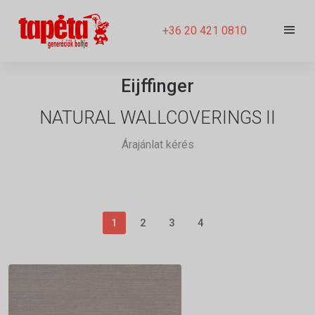
+36 20 421 0810
Eijffinger
NATURAL WALLCOVERINGS II
Árajánlat kérés
1
2
3
4