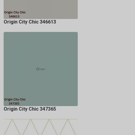
Origin City Chic 346613
Origin City Chic 347365