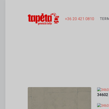
+36 20 421 0810
TER
34602