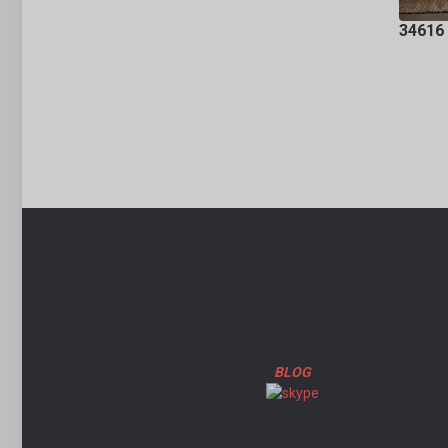
34616 
BLOG