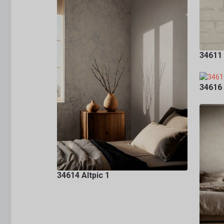
34611
34616
34614 Altpic 1