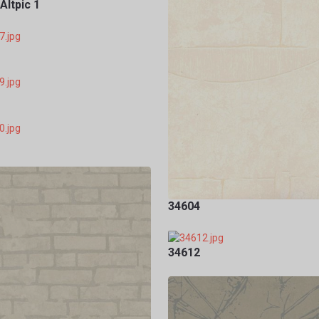
Altpic 1
34604
34612