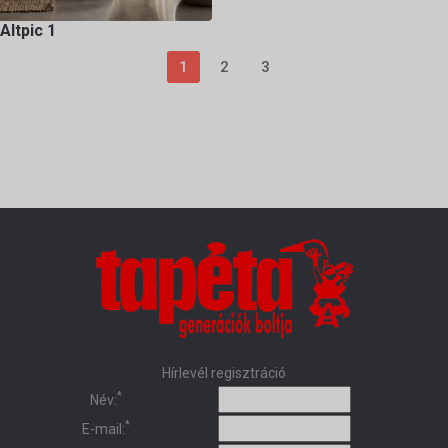
Altpic 1
1
2
3
Hírlevél regisztráció
*
Név:
*
E-mail: