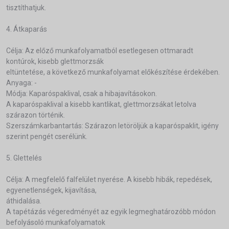
tisztíthatjuk.
4. Átkaparás
Célja: Az előző munkafolyamatból esetlegesen ottmaradt
kontúrok, kisebb glettmorzsák
eltüntetése, a következő munkafolyamat előkészítése érdekében.
Anyaga: -
Módja: Kaparóspaklival, csak a hibajavításokon.
A kaparóspaklival a kisebb kantlikat, glettmorzsákat letolva
szárazon történik.
Szerszámkarbantartás: Szárazon letöröljük a kaparóspaklit, igény
szerint pengét cserélünk.
5. Glettelés
Célja: A megfelelő falfelület nyerése. A kisebb hibák, repedések,
egyenetlenségek, kijavítása,
áthidalása.
A tapétázás végeredményét az egyik legmeghatározóbb módon
befolyásoló munkafolyamatok