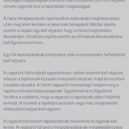
esetleges magasságbeli eltérései miatt körülbelül 5cm-rel meg kell
növelni, egyenlő lesz a tapétázási magassággal.
A falra felragasztandó tapétacsíkok számának meghatározása
után meg lehet kezdeni a tekercsek felvágását. Mintás tapéta
esetén a vágást úgy kell végezni, hogy a minta megfelelően
illeszkedjen. Struktúra tapéta esetén az átfedések illeszkedésére
kell figyelemmel lenni.
Egy fal tapétázásának befejezése után a szomszédos falfelülettel
kell folytatni.
A ragasztó felhordását egyenletesen, széles ecsettel kell végezni,
először a tapétacsík közepén hosszanti irányban, majd keresztben
a szélek irányába. A felvitt ragasztó mennyisége feleljen meg a
tapéta nedvszívó képességének. Ügyelni kell arra (figyelmet
fordítva a szélekre), hogy a ragasztó a tapétacsík teljes felületét
befedje. A munkát a tapétázó asztalon vagy más, megfelelően
előkészített helyen kell végezni.
A ragasztóval bevont tapétacsíknak nedvesnek és lágynak kell
lennie. A ragasztó túl gyors megszáradásának megakadályozása