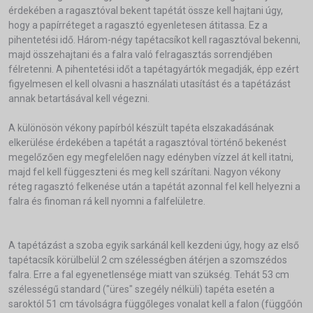
érdekében a ragasztóval bekent tapétát össze kell hajtani úgy,
hogy a papírréteget a ragasztó egyenletesen átitassa. Ez a
pihentetési idő. Három-négy tapétacsíkot kell ragasztóval bekenni,
majd összehajtani és a falra való felragasztás sorrendjében
félretenni. A pihentetési időt a tapétagyártók megadják, épp ezért
figyelmesen el kell olvasni a használati utasítást és a tapétázást
annak betartásával kell végezni.
A különösön vékony papírból készült tapéta elszakadásának
elkerülése érdekében a tapétát a ragasztóval történő bekenést
megelőzően egy megfelelően nagy edényben vízzel át kell itatni,
majd fel kell függeszteni és meg kell szárítani. Nagyon vékony
réteg ragasztó felkenése után a tapétát azonnal fel kell helyezni a
falra és finoman rá kell nyomni a falfelületre.
A tapétázást a szoba egyik sarkánál kell kezdeni úgy, hogy az első
tapétacsík körülbelül 2 cm szélességben átérjen a szomszédos
falra. Erre a fal egyenetlensége miatt van szükség. Tehát 53 cm
szélességű standard ("üres" szegély nélküli) tapéta esetén a
saroktól 51 cm távolságra függőleges vonalat kell a falon (függőón