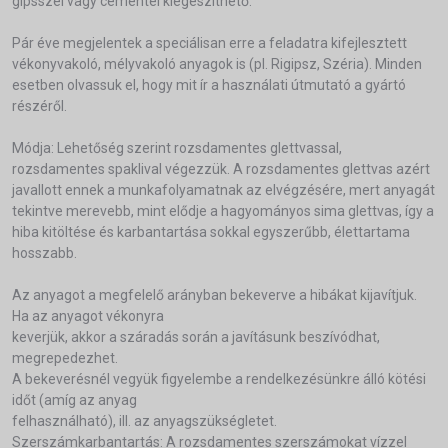
gipsszel vagy cementel kiegészíthető.
Pár éve megjelentek a speciálisan erre a feladatra kifejlesztett
vékonyvakoló, mélyvakoló anyagok is (pl. Rigipsz, Széria). Minden
esetben olvassuk el, hogy mit ír a használati útmutató a gyártó
részéről.
Módja: Lehetőség szerint rozsdamentes glettvassal,
rozsdamentes spaklival végezzük. A rozsdamentes glettvas azért
javallott ennek a munkafolyamatnak az elvégzésére, mert anyagát
tekintve merevebb, mint elődje a hagyományos sima glettvas, így a
hiba kitöltése és karbantartása sokkal egyszerűbb, élettartama
hosszabb.
Az anyagot a megfelelő arányban bekeverve a hibákat kijavítjuk.
Ha az anyagot vékonyra
keverjük, akkor a száradás során a javításunk beszívódhat,
megrepedezhet.
A bekeverésnél vegyük figyelembe a rendelkezésünkre álló kötési
időt (amíg az anyag
felhasználható), ill. az anyagszükségletet.
Szerszámkarbantartás: A rozsdamentes szerszámokat vízzel