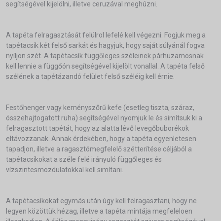
segítségével kijelölni, illetve ceruzával meghúzni.
A tapéta felragasztását felülrol lefelé kell végezni. Fogjuk meg a
tapétacsík két felső sarkát és hagyjuk, hogy saját súlyánál fogva
nyíljon szét. A tapétacsík függőleges széleinek párhuzamosnak
kell lennie a függőón segítségével kijelölt vonallal. A tapéta felső
szélének a tapétázandó felület felső széléig kell érnie.
Festőhenger vagy keményszőrű kefe (esetleg tiszta, száraz,
összehajtogatott ruha) segítségével nyomjuk le és simítsuk ki a
felragasztott tapétát, hogy az alatta lévő levegőbuborékok
eltávozzanak. Annak érdekében, hogy a tapéta egyenletesen
tapadjon, illetve a ragasztómegfelelő szétterítése céljából a
tapétacsíkokat a széle felé irányuló függőleges és
vízszintesmozdulatokkal kell simítani.
A tapétacsíkokat egymás után úgy kell felragasztani, hogy ne
legyen közöttük hézag, illetve a tapéta mintája megfeleloen