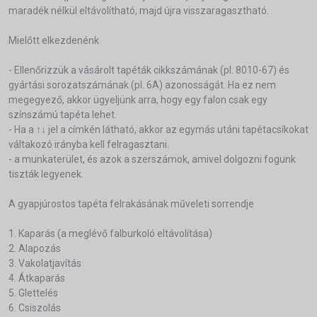
maradék nélkül eltávolítható, majd újra visszaragasztható.
Mielőtt elkezdenénk
- Ellenőrizzük a vásárolt tapéták cikkszámának (pl. 8010-67) és
gyártási sorozatszámának (pl. 6A) azonosságát. Ha ez nem
megegyező, akkor ügyeljünk arra, hogy egy falon csak egy
színszámú tapéta lehet.
- Ha a ↑↓ jel a címkén látható, akkor az egymás utáni tapétacsíkokat
váltakozó irányba kell felragasztani.
- a munkaterület, és azok a szerszámok, amivel dolgozni fogunk
tiszták legyenek.
A gyapjúrostos tapéta felrakásának műveleti sorrendje
1. Kaparás (a meglévő falburkoló eltávolítása)
2. Alapozás
3. Vakolatjavítás
4. Átkaparás
5. Glettelés
6. Csiszolás