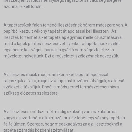
illeszkedjen. A fölös mennyiségu ragasztót szivacs segítségével
azonnal le kell törölni.
A tapétacsíkok falon történő illesztésének három módszere van. A
papírból készült vékony tapétát átlapolással kell illeszteni. Az
illesztés történhet a két tapétalap egymás mellé csúsztatásával,
majd a lapok pontos illesztésével. Ilyenkor a tapétalapok szélét
egyenesre kell vágni - hacsak a gyártó nem végezte el ezt a
műveletet helyettünk. Ezt a műveletet szélezésnek nevezzük.
Az illesztés másik módja, amikor a két lapot átlapolással
ragasztjuk a falra, majd az átlapolást középen átvágjuk, s a leeső
széleket eltávolítjuk. Ennél a módszernél természetesen nincs
szükség előzetes szélezésre.
Az illesztéses módszernél mindig szükség van makulatúrára,
vagyis aljazattapéta alkalmazására. Ez lehet egy vékony tapéta a
falfelületen. Szerepe, hogy megakadályozza az illesztéseknél a
tapéta száradás közbeni szétnyílását.