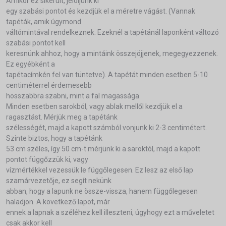
Amikor ez sikerült, jelöljünk ki
egy szabási pontot és kezdjük el a méretre vágást. (Vannak
tapéták, amik úgymond
váltómintával rendelkeznek. Ezeknél a tapétánál laponként változó
szabási pontot kell
keresnünk ahhoz, hogy a mintáink összejöjjenek, megegyezzenek.
Ez egyébként a
tapétacímkén fel van tüntetve). A tapétát minden esetben 5-10
centiméterrel érdemesebb
hosszabbra szabni, mint a fal magassága.
Minden esetben sarokból, vagy ablak mellől kezdjük el a
ragasztást. Mérjük meg a tapétánk
szélességét, majd a kapott számból vonjunk ki 2-3 centimétert.
Szinte biztos, hogy a tapétánk
53 cm széles, így 50 cm-t mérjünk ki a saroktól, majd a kapott
pontot függőzzük ki, vagy
vízmértékkel vezessük le függőlegesen. Ez lesz az első lap
szamárvezetője, ez segít nekünk
abban, hogy a lapunk ne össze-vissza, hanem függőlegesen
haladjon. A következő lapot, már
ennek a lapnak a széléhez kell illeszteni, úgyhogy ezt a műveletet
csak akkor kell