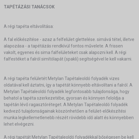
TAPÉTÁZÁSI TANÁCSOK
A régi tapéta eltávolítása:
A fal előkészítése - azaz a felfelület glettelése. simává tétel, illetve
alapozása - a tapétázás rendkívül fontos művelete. A frissen
vakolt, egyenes és sima falfelületeket csak alapozni kell. A régi
falfestéket a falról simítólapát (spakli) segítségével le kell vakarni.
A régi tapéta felületét Metylan Tapétaleoldó folyadék vizes
oldatával kell áztatni, így a tapétát könnyebb eltávolítani a falról. A
Metylan Tapétaleoldó folyadék legfontosabb tulajdonsága, hogy
behatol a tapéta szerkezetébe, gyorsan és könnyen feloldja a
tapétán lévő ragasztóréteget. A Metylan Tapétaleoldó folyadék
kedvező tulajdonságainak köszönhetően a felület-előkészítési
munka legkellemetlenebb részét rövidebb idő alatt és könnyebben
lehet elvégezni.
A régi tapétát Metylan Tapétaleoldó folyadékkal bőségesen be kell