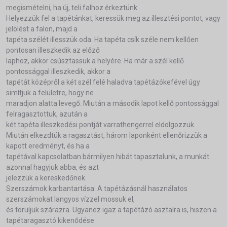
megismételni, ha új, teli falhoz érkeztünk.
Helyezzük fel a tapétánkat, keressük meg az illesztési pontot, vagy
jelölést a falon, majd a
tapéta szélét illesszük oda. Ha tapéta csík széle nem kellően
pontosan illeszkedik az előző
laphoz, akkor csúsztassuk a helyére. Ha már a szél kellő
pontossággal illeszkedik, akkor a
tapétát középről a két szél felé haladva tapétázókefével úgy
simítjuk a felületre, hogy ne
maradjon alatta levegő. Miután a második lapot kellő pontossággal
felragasztottuk, azután a
két tapéta illeszkedési pontját varrathengerrel eldolgozzuk.
Miután elkezdtük a ragasztást, három laponként ellenőrizzük a
kapott eredményt, és ha a
tapétával kapcsolatban bármilyen hibát tapasztalunk, a munkát
azonnal hagyjuk abba, és azt
jelezzük a kereskedőnek.
Szerszámok karbantartása: A tapétázásnál használatos
szerszámokat langyos vízzel mossuk el,
és törüljük szárazra. Ugyanez igaz a tapétázó asztalra is, hiszen a
tapétaragasztó kikenődése