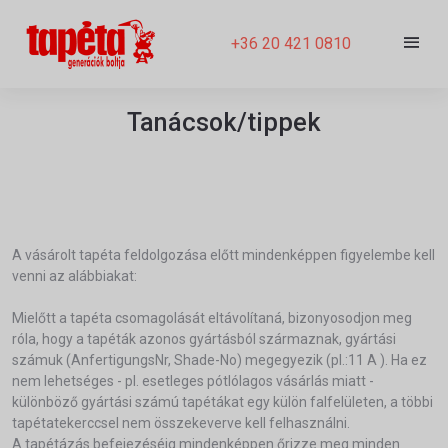
+36 20 421 0810
Tanácsok/tippek
A vásárolt tapéta feldolgozása előtt mindenképpen figyelembe kell
venni az alábbiakat:
Mielőtt a tapéta csomagolását eltávolítaná, bizonyosodjon meg
róla, hogy a tapéták azonos gyártásból származnak, gyártási
számuk (AnfertigungsNr, Shade-No) megegyezik (pl.:11 A ). Ha ez
nem lehetséges - pl. esetleges pótlólagos vásárlás miatt -
különböző gyártási számú tapétákat egy külön falfelületen, a többi
tapétatekerccsel nem összekeverve kell felhasználni.
A tapétázás befejezéséig mindenképpen őrizze meg minden