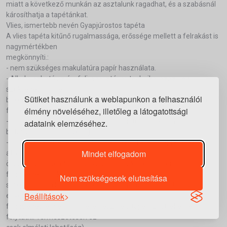
miatt a következő munkán az asztalunk ragadhat, és a szabásnál
károsíthatja a tapétánkat.
Vlies, ismertebb nevén Gyapjúrostos tapéta
A vlies tapéta kitűnő rugalmassága, erőssége mellett a felrakást is
nagymértékben
megkönnyíti.:
- nem szükséges makulatúra papír használata.
- Alkalmazható az ún. faliragasztásos technika, azaz nem
szükséges a tapéta hátát
Sütiket használunk a weblapunkon a felhasználói
bekenni, hanem akár a falat is lehet, majd szárazon a tapétát a
élmény növeléséhez, illetőleg a látogatottsági
falra lehet rakni,
- nincs ázási idő, ami az időnyereségen túl ennek pontos
adataink elemzéséhez.
betartására sincs szükség,
- a sarkoknál át lehet fordulni, majd az új fal első lapjával az
Mindet elfogadom
átfordított lapot
összevághatjuk. (Az összevágásra csak tökéletesen sima és
függőleges falaknál,
Nem szükségesek elutasítása
sarkoknál nem lenne szükség, mivel így az átfordult lap széle is
Beállítások
egyenes és
függőleges lenne, ami mellé illesztve a tapétázást lehetne
folytatni. Természetesen ez