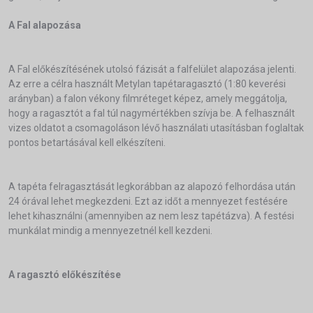
A Fal alapozása
A Fal előkészítésének utolsó fázisát a falfelület alapozása jelenti.
Az erre a célra használt Metylan tapétaragasztó (1:80 keverési
arányban) a falon vékony filmréteget képez, amely meggátolja,
hogy a ragasztót a fal túl nagymértékben szívja be. A felhasznált
vizes oldatot a csomagoláson lévő használati utasításban foglaltak
pontos betartásával kell elkészíteni.
A tapéta felragasztását legkorábban az alapozó felhordása után
24 órával lehet megkezdeni. Ezt az időt a mennyezet festésére
lehet kihasználni (amennyiben az nem lesz tapétázva). A festési
munkálat mindig a mennyezetnél kell kezdeni.
A ragasztó előkészítése