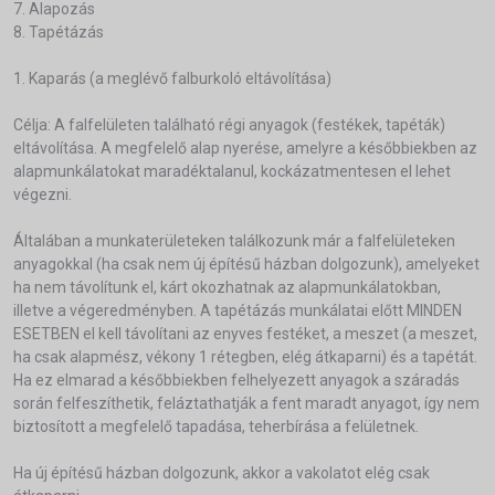
7. Alapozás
8. Tapétázás
1. Kaparás (a meglévő falburkoló eltávolítása)
Célja: A falfelületen található régi anyagok (festékek, tapéták)
eltávolítása. A megfelelő alap nyerése, amelyre a későbbiekben az
alapmunkálatokat maradéktalanul, kockázatmentesen el lehet
végezni.
Általában a munkaterületeken találkozunk már a falfelületeken
anyagokkal (ha csak nem új építésű házban dolgozunk), amelyeket
ha nem távolítunk el, kárt okozhatnak az alapmunkálatokban,
illetve a végeredményben. A tapétázás munkálatai előtt MINDEN
ESETBEN el kell távolítani az enyves festéket, a meszet (a meszet,
ha csak alapmész, vékony 1 rétegben, elég átkaparni) és a tapétát.
Ha ez elmarad a későbbiekben felhelyezett anyagok a száradás
során felfeszíthetik, feláztathatják a fent maradt anyagot, így nem
biztosított a megfelelő tapadása, teherbírása a felületnek.
Ha új építésű házban dolgozunk, akkor a vakolatot elég csak