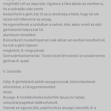
megfelelő volt az alapozás. Ugyanez a hiba abban az esetben is,
ha a száradás után szinte
lesöpörhető a glett, bár itt az is okozhatja a hibát, hogy túl sok
vízzel volt felkeverve az anyag.
Ha egyenetlenek a szobában a sarkok, élek, akkor ennél az első
glettelésnél helyezzük fel
alumínium élvédőket.
A következő munkafolyamat csak abban az esetben kezdhető el,
ha már a glett teljesen
megkötött, ill. megszáradt.
Szerszámkarbantartás: Tiszta vízzel lemosható a rozsdamentes
glettvas ill. spakli.
6. Csiszolás
Célja: A glettelésből adódó anyagmorzsák, kitüremkedések
eltüntetése, a fal egyenletesebbé
tétele.
Anyaga: A festékboltokba különféle típusú és fajtájú
csiszolóanyagokkal találkozhatunk.
Vannak az egyszerűbb, papírhordozó anyagú csiszolók, ill. a