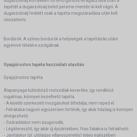
dugaszolóalj környékén történő gondos leragasztása után a
tapétát a dugaszolóalj belső pereme mentén ki kell vágni. A
dugaszolóalj fedelét csak a tapéta megszáradása után kell
visszatenni.
Bordűrök: A színes bordurök a helyiségek a tapétázás utáni
egyénivé tételére szolgálnak.
Gyapjúrostos tapéta használati utasítás
Gyapjúrostos tapéta
Alapanyaga különböző rostszálak keveréke, így rendkívül
rugalmas, könnyen kezelhető tapéta.
- A kisebb szerkezeti mozgásokat áthidalja, nem reped el.
- Felrakása nagyon egyszerűen történik, így akár házilag is könnyen
elvégezhető.
- Száradáskor nem zsugorodik,
- Légáteresztő, így akár új épületekben, friss falakra is felrakható.
- Javításkor (pl. utólagos villanyszerelés) teljes egészében