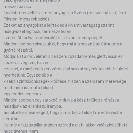
vékonyvakoló és a mélyvakoló
meszesbázisú.
Továbbá kedvelt és ismert anyagok a Széria (meszesbázisú) és a
Pikston (meszesbázisú).
Ezeket az anyagokat a leírtak és a kívánt vastagság szerint
hidegvízzel hígítsuk, természetesen
szemelőt tartva a kötési időt ill. a kívánt mennyiséget.
Minden esetben olvassuk el, hogy mit ír a használati útmutató a
gyártó részéről.
Módja: Ezt a műveletet is célszerű rozsdamentes glettvassal és
spaklival végezni, hiszen
ezekkel, a minőségi szerszámokkal sokkal egyenletesebb felületet
nyerhetünk. Egyszerűbb a
kisebb szintkülönbségek kitöltése, hiszen a szerszám merevsége
miatt nem idomul a felület
egyenetlenségeihez.
Minden esetben egy sarokból indulva a kész felületre ráhúzva
haladjunk az ellenkező irányba,
annak elkerülése végett, hogy a már kész felület minél kevésbé
sérüljön.
Ha már a húzás pillanatában szárad a glett, akkor valószínűsíthető,
hogy gyenge, nem