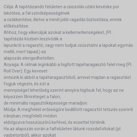
Célja: A tapétázandó felületen a csiszolás utáni kevéske por
lekötése, a fal szívóképességének
a csökkentése, illetve a minél jobb ragadás biztosítása, ennek
előkészítése.
Ahhoz, hogy elkerüljük azokat a kellemetlenségeket, (Pl.:
tapétázás közben leszívódik a
lapunkról a ragasztó, vagy nem tudjuk csúsztatni a lapokat egymás
mellé, mert tapad,) az
alapozás elengedhetetlen.
Anyaga: A célnak leginkább a higított tapétaragasztó felel meg (Pl.
Roll Over). Egy keveset
öntsünk ki abból a tapétaragasztóból, amivel majdan a ragasztást
fogjuk végezni, és ezt a
mennyiséget lehetőség szerint annyira hígítsuk fel, hogy az ne
képezzen filmréteget a falon,
de minimális ragasztóképessége maradjon.
Módja: A megfelelő erősségűre beállított ragasztót tetszés szerinti
irányban, megfelelő módon
eldolgozva hosszúszőrű kefével, és ecsettel történik.
Ha az alapozás során a falfelületen látunk rozsdafoltokat (pl.
vasbetonból), akkor azokat