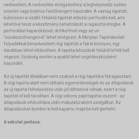
nedvesíteni. A nedvesítés elvégzéséhez a leghelyesebb széles
ecsetet vagy bolyhos festőhengert használni. A vastag tapétát,
különösen a vízálló felületű tapétát először perforálni kell, ami
lehetővé teszi a készítmény behatolását a ragasztórétegbe. A
perforálást kaparókéssel, drótkefével vagy az un.
"sündisznóhengerrel" lehet elvégezni. A Metylan Tapétaleoldó
folyadékkal benedvesített régi tapétát a falról könnyen, egy
darabban lehet eltávolítani. A tapéta lehúzását felülről lefelé kell
végezni. Szükség esetén a spaklit lehet segédeszközként
használni.
Az új tapétát általában nem szabad a régi tapétára felragasztani.
A régi tapéta alatt nem látható egyenetlenségek és az átlapolások
az új tapéta felhelyezése után jól láthatóvá válnak, ezért a régi
tapétát el kell távolítani. A régi vékony papírtapéta viszont - az
átlapolások eltávolítása után makulatúraként szolgálhat. Az
átlapolásokat ilyenkor ki kell kaparni, majd be kell glettelni
A vakolat javítása: