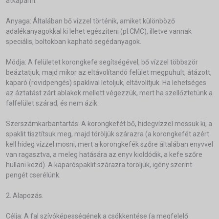
átkaparni.
Anyaga: Általában bő vízzel történik, amiket különböző
adalékanyagokkal ki lehet egészíteni (pl.CMC), illetve vannak
speciális, boltokban kapható segédanyagok.
Módja: A felületet korongkefe segítségével, bő vízzel többször
beáztatjuk, majd mikor az eltávolítandó felület megpuhult, átázott,
kaparó (rövidpengés) spaklival letoljuk, eltávolítjuk. Ha lehetséges
az áztatást zárt ablakok mellett végezzük, mert ha szellőztetünk a
falfelület szárad, és nem ázik.
Szerszámkarbantartás: A korongkefét bő, hidegvízzel mossuk ki, a
spaklit tisztítsuk meg, majd töröljük szárazra (a korongkefét azért
kell hideg vízzel mosni, mert a korongkefék szőre általában enyvvel
van ragasztva, a meleg hatására az enyv kioldódik, a kefe szőre
hullani kezd). A kaparóspaklit szárazra töröljük, igény szerint
pengét cserélünk.
2. Alapozás.
Célja: A fal szívóképességének a csökkentése (a megfelelő