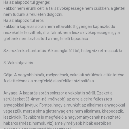
Ha az alapozó túl gyenge:
- akkor nem érünk célt, a fal szívóképessége nem csökken, a glettel
nem tudunk a felületen dolgozni.
Ha az alapozó túl erős:
- akkor a kaparás során nem eltávolított gyengén kapaszkodó
részeket lefeszítheti, ill. a falnak nem lesz szívóképessége, így a
glettnek nem biztosított a megfelelő tapadása.
Szerszámkarbantartás: A korongkefét bő, hideg vízzel mossuk ki.
3. Vakolatjavítás.
Célja: A nagyobb hibák, mélyedések, vakolati sérülések eltüntetése.
A glettelésnek a megfelelő alapfelület biztosítása.
Anyaga: A kaparás során sokszor a vakolat is sérül. Ezeket a
sérüléseket (3-4mm-nél mélyebb) az erre a célra fejlesztett
anyagokkal javítjuk. Fontos, hogy a munkát az alkalmas anyagokkal
végezzük, mert a sima glettanyag erre nem alkalmas, kirepedezik,
leszívódik. Továbbra is megfelelő a hagyományosnak nevezhető
habarcs (mész, homok, víz) amely mélyebb hibák esetében