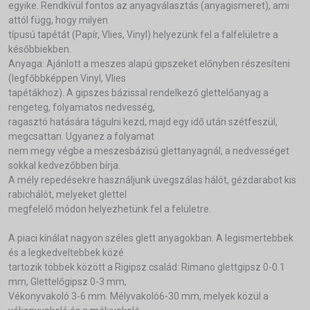
egyike. Rendkívül fontos az anyagválasztás (anyagismeret), ami
attól függ, hogy milyen
típusú tapétát (Papír, Vlies, Vinyl) helyezünk fel a falfelületre a
későbbiekben.
Anyaga: Ajánlott a meszes alapú gipszeket előnyben részesíteni
(legfőbbképpen Vinyl, Vlies
tapétákhoz). A gipszes bázissal rendelkező glettelőanyag a
rengeteg, folyamatos nedvesség,
ragasztó hatására tágulni kezd, majd egy idő után szétfeszül,
megcsattan. Ugyanez a folyamat
nem megy végbe a meszesbázisú glettanyagnál, a nedvességet
sokkal kedvezőbben bírja.
A mély repedésekre használjunk üvegszálas hálót, gézdarabot kis
rabichálót, melyeket glettel
megfelelő módon helyezhetünk fel a felületre.
A piaci kínálat nagyon széles glett anyagokban. A legismertebbek
és a legkedveltebbek közé
tartozik többek között a Rigipsz család: Rimano glettgipsz 0-0.1
mm, Glettelőgipsz 0-3 mm,
Vékonyvakoló 3-6 mm. Mélyvakoló6-30 mm, melyek közül a