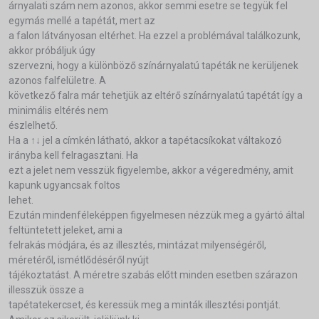
árnyalati szám nem azonos, akkor semmi esetre se tegyük fel
egymás mellé a tapétát, mert az
a falon látványosan eltérhet. Ha ezzel a problémával találkozunk,
akkor próbáljuk úgy
szervezni, hogy a különböző színárnyalatú tapéták ne kerüljenek
azonos falfelületre. A
következő falra már tehetjük az eltérő színárnyalatú tapétát így a
minimális eltérés nem
észlelhető.
Ha a ↑↓ jel a címkén látható, akkor a tapétacsíkokat váltakozó
irányba kell felragasztani. Ha
ezt a jelet nem vesszük figyelembe, akkor a végeredmény, amit
kapunk ugyancsak foltos
lehet.
Ezután mindenféleképpen figyelmesen nézzük meg a gyártó által
feltüntetett jeleket, ami a
felrakás módjára, és az illesztés, mintázat milyenségéről,
méretéről, ismétlődéséről nyújt
tájékoztatást. A méretre szabás előtt minden esetben szárazon
illesszük össze a
tapétatekercset, és keressük meg a minták illesztési pontját.