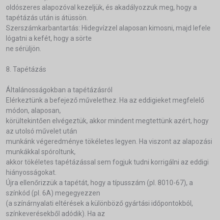
oldószeres alapozóval kezeljük, és akadályozzuk meg, hogy a
tapétázás után is átüssön.
Szerszámkarbantartás: Hidegvízzel alaposan kimosni, majd lefele
lógatni a kefét, hogy a sörte
ne sérüljön.
8. Tapétázás
Általánosságokban a tapétázásról
Elérkeztünk a befejező művelethez. Ha az eddigieket megfelelő
módon, alaposan,
körültekintően elvégeztük, akkor mindent megtettünk azért, hogy
az utolsó művelet után
munkánk végeredménye tökéletes legyen. Ha viszont az alapozási
munkákkal spóroltunk,
akkor tökéletes tapétázással sem fogjuk tudni korrigálni az eddigi
hiányosságokat.
Újra ellenőrizzük a tapétát, hogy a típusszám (pl. 8010-67), a
színkód (pl. 6A) megegyezzen
(a színárnyalati eltérések a különböző gyártási időpontokból,
színkeverésekből adódik). Ha az