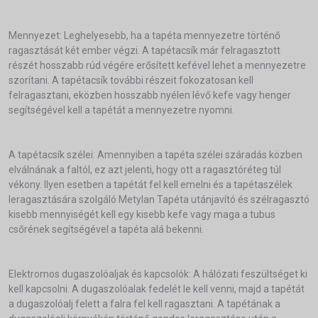
Mennyezet: Leghelyesebb, ha a tapéta mennyezetre történő
ragasztását két ember végzi. A tapétacsík már felragasztott
részét hosszabb rúd végére erősített kefével lehet a mennyezetre
szorítani. A tapétacsík további részeit fokozatosan kell
felragasztani, eközben hosszabb nyélen lévő kefe vagy henger
segítségével kell a tapétát a mennyezetre nyomni.
A tapétacsík szélei: Amennyiben a tapéta szélei száradás közben
elválnának a faltól, ez azt jelenti, hogy ott a ragasztóréteg túl
vékony. Ilyen esetben a tapétát fel kell emelni és a tapétaszélek
leragasztására szolgáló Metylan Tapéta utánjavító és szélragasztó
kisebb mennyiségét kell egy kisebb kefe vagy maga a tubus
csőrének segítségével a tapéta alá bekenni.
Elektromos dugaszolóaljak és kapcsolók: A hálózati feszültséget ki
kell kapcsolni. A dugaszolóalak fedelét le kell venni, majd a tapétát
a dugaszolóalj felett a falra fel kell ragasztani. A tapétának a