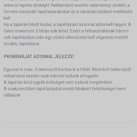
tekercs tapéta címkéjét. Reklamáció esetén valamennyi címkét, a
fel nem használt tapétadarabokat és a vásárlási blokkot mellékelni
kell
Ha a tapétán hibát észlel, a tapétázást azonnal abba kell hagyni. A
falon maximum 3 hibás csík lehet. Ezért a felhasználónak három
csík tapétázása után egy utolsó ellenőrzést kell végeznie mielőtt
tovább, tapétázna.
PROBÉMÁJÁT AZONNAL JELEZZE!
Egyszerre max. 3 tekercsről bontsa le a fóliát. Kibontott tekercsből
reklamáció esetén csak hármat tudunk elfogadni.
A tapétán kívül egyéb költséget nem tudunk megtéríteni.
A szakszerűtlen tapétázásból eredő hibákért felelősséget nem
vállalunk