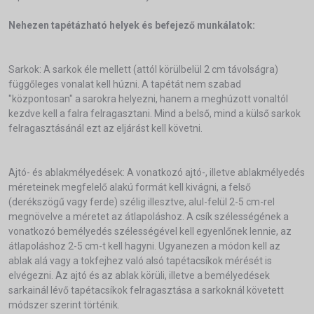
Nehezen tapétázható helyek és befejező munkálatok:
Sarkok: A sarkok éle mellett (attól körülbelül 2 cm távolságra)
függőleges vonalat kell húzni. A tapétát nem szabad
"központosan" a sarokra helyezni, hanem a meghúzott vonaltól
kezdve kell a falra felragasztani. Mind a belső, mind a külső sarkok
felragasztásánál ezt az eljárást kell követni.
Ajtó- és ablakmélyedések: A vonatkozó ajtó-, illetve ablakmélyedés
méreteinek megfelelő alakú formát kell kivágni, a felső
(derékszögű vagy ferde) szélig illesztve, alul-felül 2-5 cm-rel
megnövelve a méretet az átlapoláshoz. A csík szélességének a
vonatkozó bemélyedés szélességével kell egyenlőnek lennie, az
átlapoláshoz 2-5 cm-t kell hagyni. Ugyanezen a módon kell az
ablak alá vagy a tokfejhez való alsó tapétacsíkok mérését is
elvégezni. Az ajtó és az ablak körüli, illetve a bemélyedések
sarkainál lévő tapétacsíkok felragasztása a sarkoknál követett
módszer szerint történik.