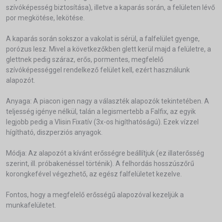
szívóképesség biztosítása), illetve a kaparás során, a felületen lévő
por megkötése, lekötése.
A kaparás során sokszor a vakolat is sérül, a falfelület gyenge,
porózus lesz. Mivel a következőkben glett kerül majd a felületre, a
glettnek pedig száraz, erős, pormentes, megfelelő
szívóképességgel rendelkező felület kell, ezért használunk
alapozót.
Anyaga: A piacon igen nagy a választék alapozók tekintetében. A
teljesség igénye nélkül, talán a legismertebb a Falfix, az egyik
legjobb pedig a Vlisin Fixatív (3x-os higíthatóságú). Ezek vízzel
hígítható, diszperziós anyagok.
Módja: Az alapozót a kívánt erősségre beállítjuk (ez illaterősség
szerint, ill. próbakenéssel történik). A felhordás hosszúszőrű
korongkefével végezhető, az egész falfelületet kezelve.
Fontos, hogy a megfelelő erősségű alapozóval kezeljük a
munkafelületet.