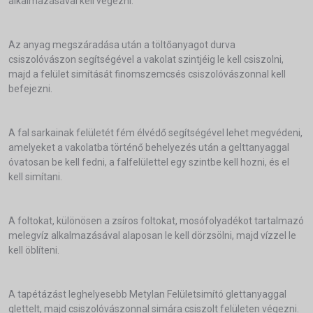
alkalmazásával kell végezni.
Az anyag megszáradása után a töltőanyagot durva
csiszolóvászon segítségével a vakolat szintjéig le kell csiszolni,
majd a felület simítását finomszemcsés csiszolóvászonnal kell
befejezni.
A fal sarkainak felületét fém élvédő segítségével lehet megvédeni,
amelyeket a vakolatba történő behelyezés után a gelttanyaggal
óvatosan be kell fedni, a falfelülettel egy szintbe kell hozni, és el
kell simítani.
A foltokat, különösen a zsíros foltokat, mosófolyadékot tartalmazó
melegvíz alkalmazásával alaposan le kell dörzsölni, majd vízzel le
kell öblíteni.
A tapétázást leghelyesebb Metylan Felületsimító glettanyaggal
glettelt, majd csiszolóvászonnal simára csiszolt felületen végezni.