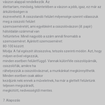
vászon alappal rendelkezők. Az
élettartam, minőség, tekintetében a vászon a jobb, igaz, ez már az
árkülönbségen is
észrevehető. A csiszolandó felület milyensége szerint válasszuk
meg a csiszoló felület
szemcseméretét, ami egyébként a csiszolóvászon (ill. papír)
hátoldalán számmal van
feltüntetve. Minél nagyobb a szám annál finomabb a
szemcseméret. Ajánlott szemcseméret:
80-100 között.
Módja: A fal egészét átcsiszolva, tetszés szerinti módón. Azt, hogy
milyen erővel végezzük,
minden esetben felületfüggő. Vannak különféle csiszolópárnák,
csiszolófák, amikre ha
ráhelyezzük a csiszolóvásznat, a munkánkat megkönnyíthetik.
Minden esetben csak akkor
kezdjünk neki ennek a műveletnek, ha már a glettelt felületünk
teljesen megszáradt,
megkötött, nedvességtől mentes.
7. Alapozás