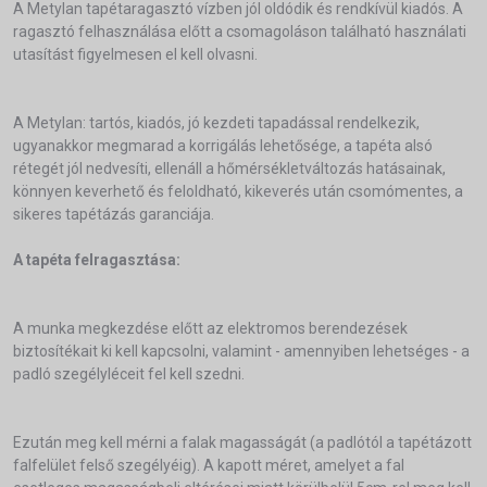
A Metylan tapétaragasztó vízben jól oldódik és rendkívül kiadós. A
ragasztó felhasználása előtt a csomagoláson található használati
utasítást figyelmesen el kell olvasni.
A Metylan: tartós, kiadós, jó kezdeti tapadással rendelkezik,
ugyanakkor megmarad a korrigálás lehetősége, a tapéta alsó
rétegét jól nedvesíti, ellenáll a hőmérsékletváltozás hatásainak,
könnyen keverhető és feloldható, kikeverés után csomómentes, a
sikeres tapétázás garanciája.
A tapéta felragasztása:
A munka megkezdése előtt az elektromos berendezések
biztosítékait ki kell kapcsolni, valamint - amennyiben lehetséges - a
padló szegélyléceit fel kell szedni.
Ezután meg kell mérni a falak magasságát (a padlótól a tapétázott
falfelület felső szegélyéig). A kapott méret, amelyet a fal