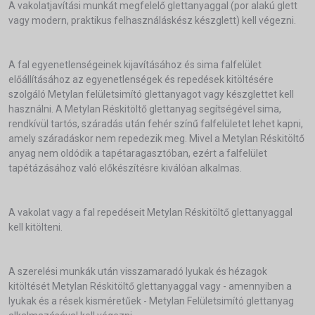
A vakolatjavítási munkát megfelelő glettanyaggal (por alakú glett
vagy modern, praktikus felhasználáskész készglett) kell végezni.
A fal egyenetlenségeinek kijavításához és sima falfelület
előállításához az egyenetlenségek és repedések kitöltésére
szolgáló Metylan felületsimító glettanyagot vagy készglettet kell
használni. A Metylan Réskitöltő glettanyag segítségével sima,
rendkívül tartós, száradás után fehér színű falfelületet lehet kapni,
amely száradáskor nem repedezik meg. Mivel a Metylan Réskitöltő
anyag nem oldódik a tapétaragasztóban, ezért a falfelület
tapétázásához való előkészítésre kiválóan alkalmas.
A vakolat vagy a fal repedéseit Metylan Réskitöltő glettanyaggal
kell kitölteni.
A szerelési munkák után visszamaradó lyukak és hézagok
kitöltését Metylan Réskitöltő glettanyaggal vagy - amennyiben a
lyukak és a rések kisméretűek - Metylan Felületsimító glettanyag