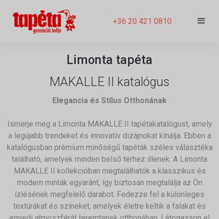
+36 20 421 0810
Limonta tapéta
MAKALLE II katalógus
Elegancia és Stílus Otthonának
Ismerje meg a Limonta MAKALLE II tapétakatalógust, amely
a legújabb trendeket és innovatív dizájnokat kínálja. Ebben a
katalógusban prémium minőségű tapéták széles választéka
található, amelyek minden belső térhez illenek. A Limonta
MAKALLE II kollekcióban megtalálhatók a klasszikus és
modern minták egyaránt, így biztosan megtalálja az Ön
ízlésének megfelelő darabot. Fedezze fel a különleges
textúrákat és színeket, amelyek életre keltik a falakat és
egyedi atmoszférát teremtenek otthonában. Látogasson el