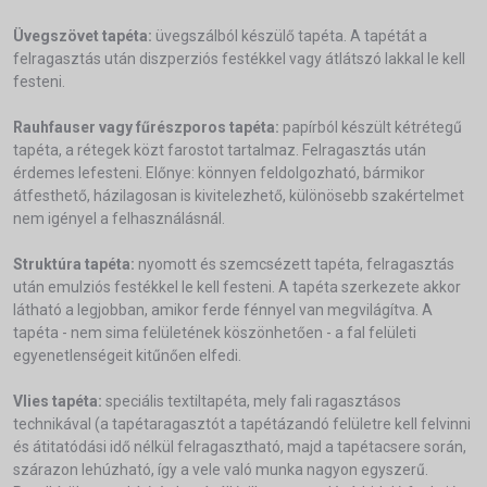
Üvegszövet tapéta:
üvegszálból készülő tapéta. A tapétát a
felragasztás után diszperziós festékkel vagy átlátszó lakkal le kell
festeni.
Rauhfauser vagy fűrészporos tapéta:
papírból készült kétrétegű
tapéta, a rétegek közt farostot tartalmaz. Felragasztás után
érdemes lefesteni. Előnye: könnyen feldolgozható, bármikor
átfesthető, házilagosan is kivitelezhető, különösebb szakértelmet
nem igényel a felhasználásnál.
Struktúra tapéta:
nyomott és szemcsézett tapéta, felragasztás
után emulziós festékkel le kell festeni. A tapéta szerkezete akkor
látható a legjobban, amikor ferde fénnyel van megvilágítva. A
tapéta - nem sima felületének köszönhetően - a fal felületi
egyenetlenségeit kitűnően elfedi.
Vlies tapéta:
speciális textiltapéta, mely fali ragasztásos
technikával (a tapétaragasztót a tapétázandó felületre kell felvinni
és átitatódási idő nélkül felragasztható, majd a tapétacsere során,
szárazon lehúzható, így a vele való munka nagyon egyszerű.