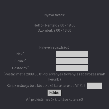
Nyitva tartás:
Hétfő - Péntek: 9:00 - 18:00
Szombat: 9:00 - 13:00
Hírlevél regisztráció
*
Név:
*
E-mail:
*
Postacím:
(Postacímet a 2009.06.01-től érvényes törvényi szabályozás miatt
kérünk.)
Kérjük másolja be a következő karaktereket:
VPZL5
Küldés
*
A
jelölésű mezők kitöltése kötelező!