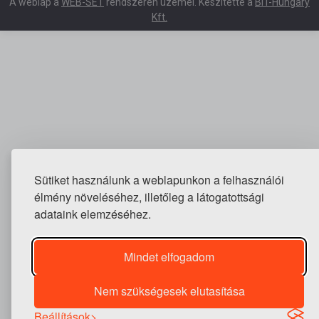
A weblap a
WEB-SET
rendszeren üzemel. Készítette a
BIT-Hungary
Kft.
Sütiket használunk a weblapunkon a felhasználói
élmény növeléséhez, illetőleg a látogatottsági
adataink elemzéséhez.
Mindet elfogadom
Nem szükségesek elutasítása
Beállítások