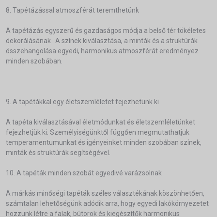
8. Tapétázással atmoszférát teremthetünk
A tapétázás egyszerű és gazdaságos módja a belső tér tökéletes
dekorálásának . A színek kiválasztása, a minták és a struktúrák
összehangolása egyedi, harmonikus atmoszférát eredményez
minden szobában.
9. A tapétákkal egy életszemléletet fejezhetünk ki
A tapéta kiválasztásával életmódunkat és életszemléletünket
fejezhetjük ki. Személyiségünktől függően megmutathatjuk
temperamentumunkat és igényeinket minden szobában színek,
minták és struktúrák segítségével.
10. A tapéták minden szobát egyedivé varázsolnak
A márkás minőségi tapéták széles választékának köszönhetően,
számtalan lehetőségünk adódik arra, hogy egyedi lakókörnyezetet
hozzunk létre a falak, bútorok és kiegészítők harmonikus