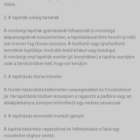
többe.
2. A tapéták sokáig tartanak
A minőségi tapéták gyártásánál felhasznált jó minőségű
alapanyagoknak köszönhetően, a tapétázással létre hozott új miliő
sok örömet fog Önnek szerezni. A festhető vagy újrafesthető
termékek legtöbbje rövid időn belül kifakul vagy besárgul.
A minőségi vinyl tapéták esetén (pl. konyhában) a tapéta cseréjére
csak a távoli jövőben kell, hogy sor kerüljön.
3. A tapétázás tiszta művelet
A festék használata kellemetlen csepegésekkel és fröcsköléssel
jár. Ha tapétázás közben lecseppen a ragasztó a padlóra vagy az
ablakpárkányra, könnyen letörölhető egy nedves szivaccsal.
4. A tapétázás kevesebb munkát igényel
A tapéta bekenése ragasztóval és felhelyezése a falra egy
művelettel véghez vihető.