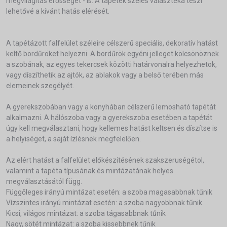
megvilágítás erősségét - is. A tapéték széles választéka teszi
lehetővé a kívánt hatás elérését.
A tapétázott falfelület széleire célszerű speciális, dekoratív hatást
keltő bordűröket helyezni. A bordűrök egyéni jelleget kölcsönöznek
a szobának, az egyes tekercsek közötti határvonalra helyezhetok,
vagy díszíthetik az ajtók, az ablakok vagy a belső terében más
elemeinek szegélyét.
A gyerekszobában vagy a konyhában célszerű lemosható tapétát
alkalmazni. A hálószoba vagy a gyerekszoba esetében a tapétát
úgy kell megválasztani, hogy kellemes hatást keltsen és díszítse is
a helyiséget, a saját ízlésnek megfelelően.
Az elért hatást a falfelület előkészítésének szakszeruségétol,
valamint a tapéta típusának és mintázatának helyes
megválasztásától függ.
Függőleges irányú mintázat esetén: a szoba magasabbnak tűnik
Vízszintes irányú mintázat esetén: a szoba nagyobbnak tűnik
Kicsi, világos mintázat: a szoba tágasabbnak tűnik
Nagy, sötét mintázat: a szoba kissebbnek tűnik