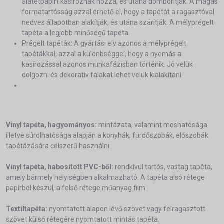
alátétpapírt kasíroznak hozzá, és utána domborítják. A magas
formatartósság azzal érhető el, hogy a tapétát a ragasztóval
nedves állapotban alakítják, és utána szárítják. A mélyprégelt
tapéta a legjobb minőségű tapéta.
Prégelt tapéták: A gyártási elv azonos a mélyprégelt
tapétákkal, azzal a különbséggel, hogy a nyomás a
kasírozással azonos munkafázisban történik. Jó velük
dolgozni és dekoratív falakat lehet velük kialakítani.
Vinyl tapéta, hagyományos:
mintázata, valamint moshatósága
illetve súrolhatósága alapján a konyhák, fürdőszobák, előszobák
tapétázására célszerű használni.
Vinyl tapéta, habosított PVC-ből:
rendkívül tartós, vastag tapéta,
amely bármely helyiségben alkalmazható. A tapéta alsó rétege
papírból készül, a felső rétege műanyag film.
Textiltapéta:
nyomtatott alapon lévő szövet vagy felragasztott
szövet külső rétegére nyomtatott mintás tapéta.