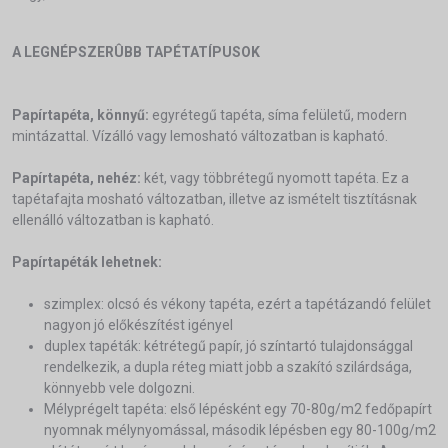
A LEGNÉPSZERÛBB TAPÉTATÍPUSOK
Papírtapéta, könnyű:
egyrétegű tapéta, síma felületű, modern
mintázattal. Vízálló vagy lemosható változatban is kapható.
Papírtapéta, nehéz:
két, vagy többrétegű nyomott tapéta. Ez a
tapétafajta mosható változatban, illetve az ismételt tisztításnak
ellenálló változatban is kapható.
Papírtapéták lehetnek:
szimplex: olcsó és vékony tapéta, ezért a tapétázandó felület
nagyon jó előkészítést igényel
duplex tapéták: kétrétegű papír, jó színtartó tulajdonsággal
rendelkezik, a dupla réteg miatt jobb a szakító szilárdsága,
könnyebb vele dolgozni.
Mélyprégelt tapéta: első lépésként egy 70-80g/m2 fedőpapírt
nyomnak mélynyomással, második lépésben egy 80-100g/m2