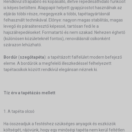
Rendkívül strapabíró és kopásálló, illetve repedésáthidaló funkciót
is képes betölteni. Alappapír helyett gyapjúrostot használnak az
eljárás többi része, megegyezik a többi, tapétagyártásnál
felhasznált technikával. Előnye: nagyon magas stabilitás, magas
levegő és páraáteresztő képessé, tartósan fedi le a
hajszálrepedéseket. Formatartó és nem szakad. Nehezen éghető
(különösen közületeknél fontos), renoválásnál csíkonként
szárazon lehúzható.
Bordűr
(
szegőtapéta
): a tapétázott falfelület modern befejező
eleme. A bordűrök a megfelelő illeszkedéssel felhelyezett
tapétacsíkok között rendkívül elegánsan néznek ki.
Tíz érv a tapétázás mellett
1. A tapéta olcsó
Ha összeadjuk a festéshez szükséges anyagok és eszközök
költségét, rájövünk, hogy egy minőségi tapéta nem kerül feltétlen