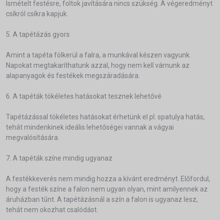
Ismételt festésre, foltok javítására nincs szükség. A végeredményt
csíkról csíkra kapjuk.
5. A tapétázás gyors
Amint a tapéta fölkerül a falra, a munkával készen vagyunk.
Napokat megtakaríthatunk azzal, hogy nem kell várnunk az
alapanyagok és festékek megszáradására.
6. A tapéták tökéletes hatásokat tesznek lehetővé
Tapétázással tökéletes hatásokat érhetünk el pl. spatulya hatás,
tehát mindenkinek ideális lehetőségei vannak a vágyai
megvalósítására.
7. A tapéták színe mindig ugyanaz
A festékkeverés nem mindig hozza a kívánt eredményt. Előfordul,
hogy a festék színe a falon nem ugyan olyan, mint amilyennek az
áruházban tűnt. A tapétázásnál a szín a falon is ugyanaz lesz,
tehát nem okozhat csalódást.