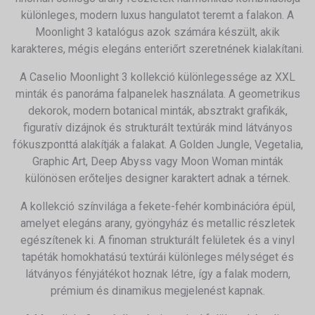
különleges, modern luxus hangulatot teremt a falakon. A
Moonlight 3 katalógus azok számára készült, akik
karakteres, mégis elegáns enteriőrt szeretnének kialakítani.
A Caselio Moonlight 3 kollekció különlegessége az XXL
minták és panoráma falpanelek használata. A geometrikus
dekorok, modern botanical minták, absztrakt grafikák,
figuratív dizájnok és strukturált textúrák mind látványos
fókuszponttá alakítják a falakat. A Golden Jungle, Vegetalia,
Graphic Art, Deep Abyss vagy Moon Woman minták
különösen erőteljes designer karaktert adnak a térnek.
A kollekció színvilága a fekete-fehér kombinációra épül,
amelyet elegáns arany, gyöngyház és metallic részletek
egészítenek ki. A finoman strukturált felületek és a vinyl
tapéták homokhatású textúrái különleges mélységet és
látványos fényjátékot hoznak létre, így a falak modern,
prémium és dinamikus megjelenést kapnak.