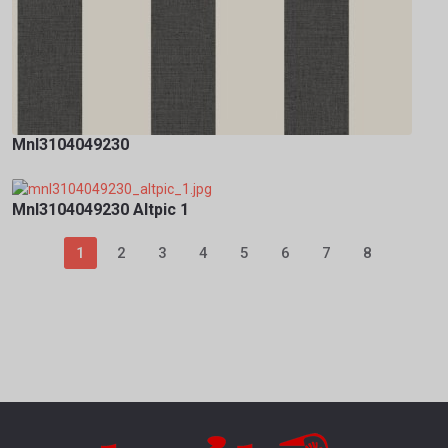
Mnl3104049230
Mnl3104049230 Altpic 1
1
2
3
4
5
6
7
8