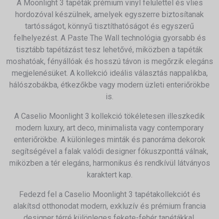
A Moonlight 3 tapéták prémium vinyl felülettel és vlies
hordozóval készülnek, amelyek egyszerre biztosítanak
tartósságot, könnyű tisztíthatóságot és egyszerű
felhelyezést. A Paste The Wall technológia gyorsabb és
tisztább tapétázást tesz lehetővé, miközben a tapéták
moshatóak, fényállóak és hosszú távon is megőrzik elegáns
megjelenésüket. A kollekció ideális választás nappalikba,
hálószobákba, étkezőkbe vagy modern üzleti enteriőrökbe
is.
A Caselio Moonlight 3 kollekció tökéletesen illeszkedik
modern luxury, art deco, minimalista vagy contemporary
enteriőrökbe. A különleges minták és panoráma dekorok
segítségével a falak valódi designer fókuszponttá válnak,
miközben a tér elegáns, harmonikus és rendkívül látványos
karaktert kap.
Fedezd fel a Caselio Moonlight 3 tapétakollekciót és
alakítsd otthonodat modern, exkluzív és prémium francia
designer térré különleges fekete-fehér tapétákkal.