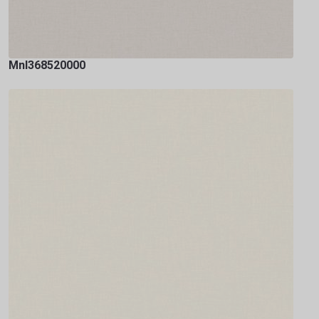
Mnl368520000