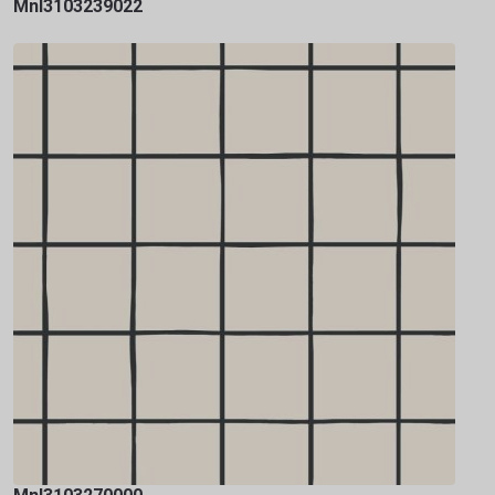
Mnl3103239022