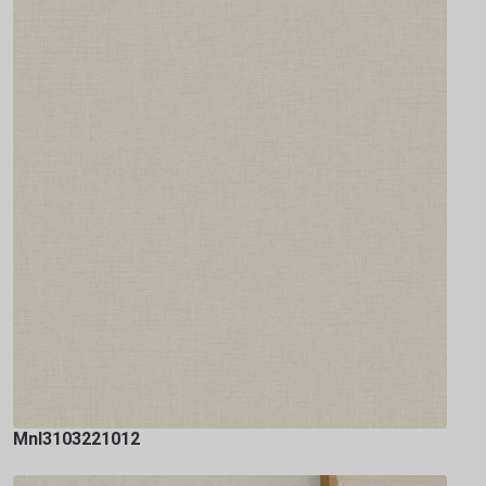
Mnl3103221012