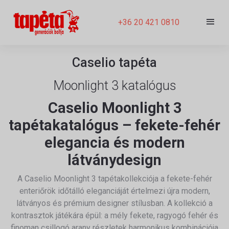
+36 20 421 0810
Caselio tapéta
Moonlight 3 katalógus
Caselio Moonlight 3
tapétakatalógus – fekete-fehér
elegancia és modern
látványdesign
A Caselio Moonlight 3 tapétakollekciója a fekete-fehér
enteriőrök időtálló eleganciáját értelmezi újra modern,
látványos és prémium designer stílusban. A kollekció a
kontrasztok játékára épül: a mély fekete, ragyogó fehér és
finoman csillogó arany részletek harmonikus kombinációja