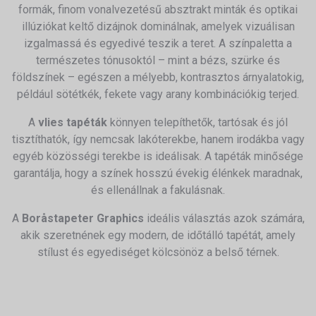
formák, finom vonalvezetésű absztrakt minták és optikai
illúziókat keltő dizájnok dominálnak, amelyek vizuálisan
izgalmassá és egyedivé teszik a teret. A színpaletta a
természetes tónusoktól – mint a bézs, szürke és
földszínek – egészen a mélyebb, kontrasztos árnyalatokig,
például sötétkék, fekete vagy arany kombinációkig terjed.
A
vlies tapéták
könnyen telepíthetők, tartósak és jól
tisztíthatók, így nemcsak lakóterekbe, hanem irodákba vagy
egyéb közösségi terekbe is ideálisak. A tapéták minősége
garantálja, hogy a színek hosszú évekig élénkek maradnak,
és ellenállnak a fakulásnak.
A
Boråstapeter Graphics
ideális választás azok számára,
akik szeretnének egy modern, de időtálló tapétát, amely
stílust és egyediséget kölcsönöz a belső térnek.