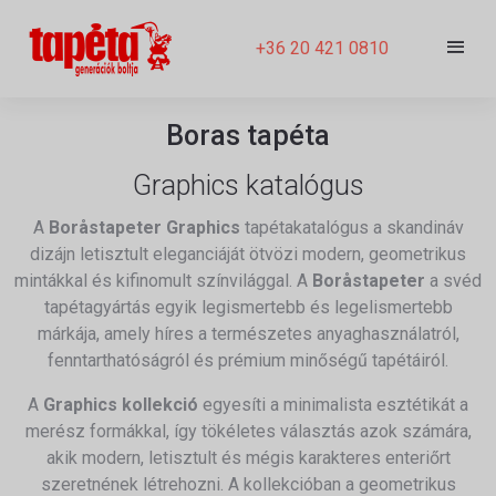
+36 20 421 0810
Boras tapéta
Graphics katalógus
A
Boråstapeter Graphics
tapétakatalógus a skandináv
dizájn letisztult eleganciáját ötvözi modern, geometrikus
mintákkal és kifinomult színvilággal. A
Boråstapeter
a svéd
tapétagyártás egyik legismertebb és legelismertebb
márkája, amely híres a természetes anyaghasználatról,
fenntarthatóságról és prémium minőségű tapétáiról.
A
Graphics kollekció
egyesíti a minimalista esztétikát a
merész formákkal, így tökéletes választás azok számára,
akik modern, letisztult és mégis karakteres enteriőrt
szeretnének létrehozni. A kollekcióban a geometrikus