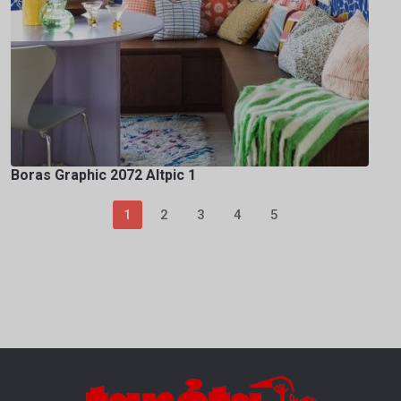
Boras Graphic 2072 Altpic 1
1
2
3
4
5