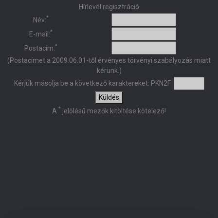
Hírlevél regisztráció
*
Név:
*
E-mail:
*
Postacím:
(Postacímet a 2009.06.01-től érvényes törvényi szabályozás miatt
kérünk.)
Kérjük másolja be a következő karaktereket:
PKN2F
Küldés
*
A
jelölésű mezők kitöltése kötelező!