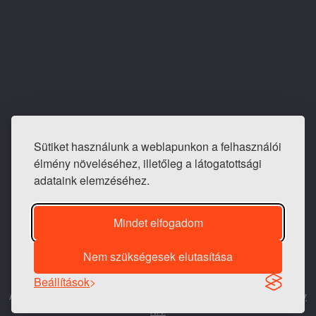
Sütiket használunk a weblapunkon a felhasználói
E-mail: info@tapeta-bolt.hu
élmény növeléséhez, illetőleg a látogatottsági
Mobil:
+36 20 421 0810
adataink elemzéséhez.
Telefon / fax:
+36 1 240 3243
Mindet elfogadom
Nem szükségesek elutasítása
1983 -
2026 © Generációk Tapétaboltja
Beállítások
A weblap a
WEB-SET
rendszeren üzemel. Készítette a
BIT-Hungary
Kft.