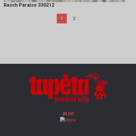
Rasch Paraiso 330212
1
2
BLOG