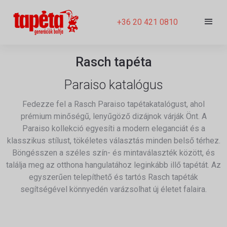
+36 20 421 0810
Rasch tapéta
Paraiso katalógus
Fedezze fel a Rasch Paraiso tapétakatalógust, ahol
prémium minőségű, lenyűgöző dizájnok várják Önt. A
Paraiso kollekció egyesíti a modern eleganciát és a
klasszikus stílust, tökéletes választás minden belső térhez.
Böngésszen a széles szín- és mintaválaszték között, és
találja meg az otthona hangulatához leginkább illő tapétát. Az
egyszerűen telepíthető és tartós Rasch tapéták
segítségével könnyedén varázsolhat új életet falaira.