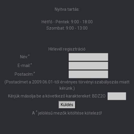
Nyitva tartás:
Hétfő - Péntek: 9:00 - 18:00
Szombat: 9:00 - 13:00
Hírlevél regisztráció
*
Név:
*
E-mail:
*
Postacím:
(Postacímet a 2009.06.01-től érvényes törvényi szabályozás miatt
kérünk.)
Kérjük másolja be a következő karaktereket:
BDZ2O
Küldés
*
A
jelölésű mezők kitöltése kötelező!