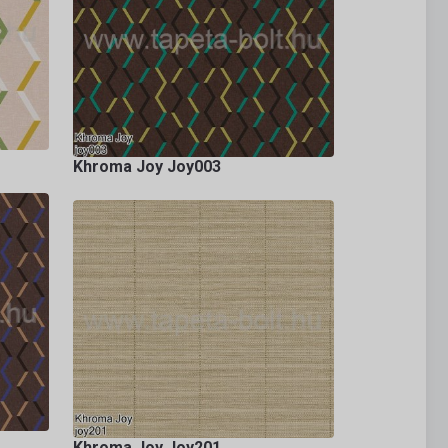
Khroma Joy Joy003
Khroma Joy Joy201