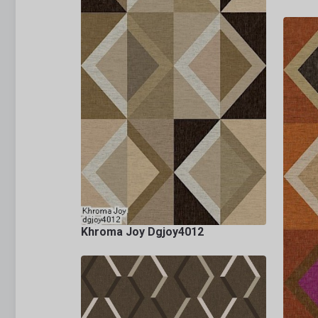
Khroma Joy Dgjoy4012