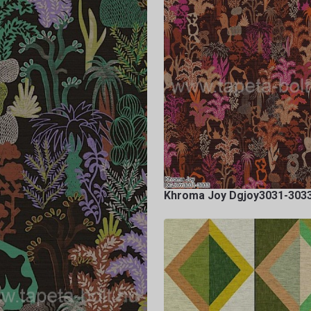
Khroma Joy Dgjoy3031-303