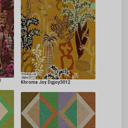
3
Khroma Joy Dgjoy3012