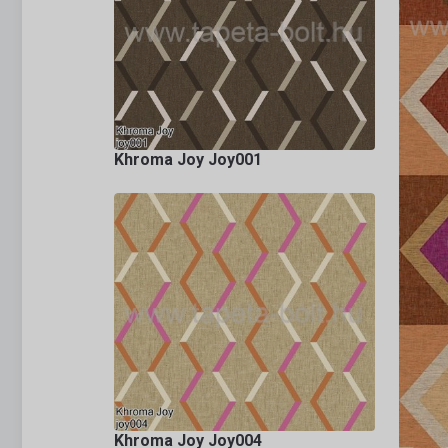
Khroma Joy Joy001
Khroma Joy Joy004