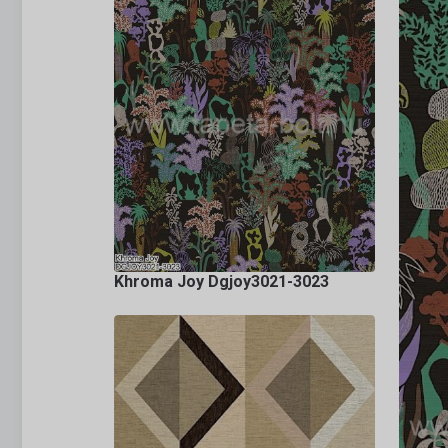
Khroma Joy Dgjoy3021-3023