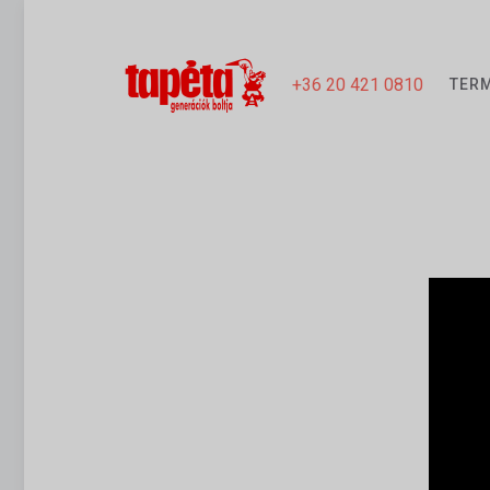
+36 20 421 0810
TER