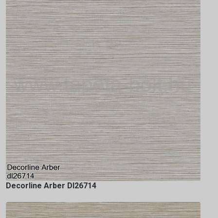
Decorline Arber Dl26714