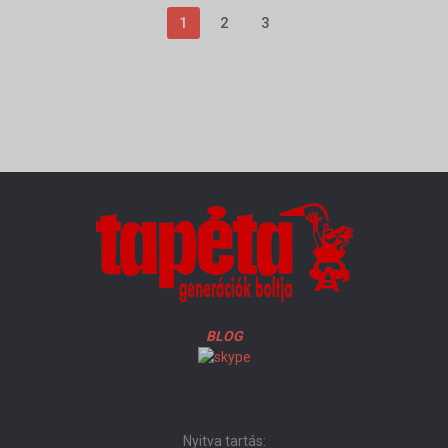
1
2
3
BLOG
Nyitva tartás: