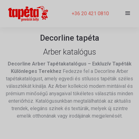
+36 20 421 0810
Decorline tapéta
Arber katalógus
Decorline Arber Tapétakatalógus – Exkluzív Tapéták
Különleges Terekhez
Fedezze fel a Decorline Arber
tapétakatalógust, amely egyedi és stílusos tapéták széles
választékát kínálja. Az Arber kollekció modern mintáival és
prémium minőségű anyagaival tökéletes választás minden
enteriőrhöz. Katalógusunkban megtalálhatóak az aktuális
trendek, elegáns színek és textúrák, melyek új szintre
emelik otthonának vagy irodájának megjelenését.