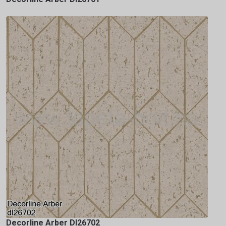
Decorline Arber Dl26702