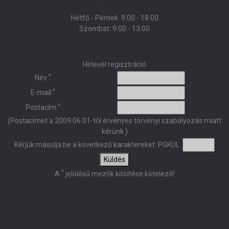
Hétfő - Péntek: 9:00 - 18:00
Szombat: 9:00 - 13:00
Hírlevél regisztráció
*
Név:
*
E-mail:
*
Postacím:
(Postacímet a 2009.06.01-től érvényes törvényi szabályozás miatt
kérünk.)
Kérjük másolja be a következő karaktereket:
PGKUL
Küldés
*
A
jelölésű mezők kitöltése kötelező!