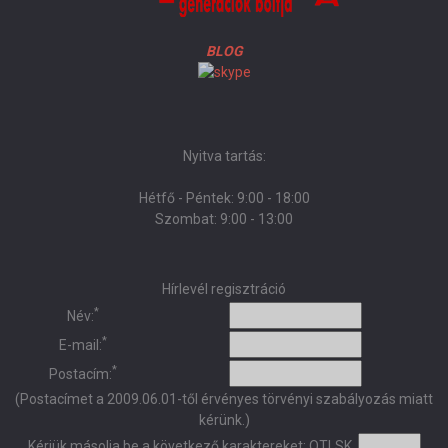
BLOG
Nyitva tartás:
Hétfő - Péntek: 9:00 - 18:00
Szombat: 9:00 - 13:00
Hírlevél regisztráció
*
Név:
*
E-mail:
*
Postacím:
(Postacímet a 2009.06.01-től érvényes törvényi szabályozás miatt
kérünk.)
Kérjük másolja be a következő karaktereket:
OTLSK