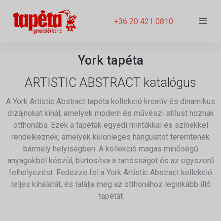
+36 20 421 0810
York tapéta
ARTISTIC ABSTRACT katalógus
A York Artistic Abstract tapéta kollekció kreatív és dinamikus
dizájnokat kínál, amelyek modern és művészi stílust hoznak
otthonába. Ezek a tapéták egyedi mintákkal és színekkel
rendelkeznek, amelyek különleges hangulatot teremtenek
bármely helyiségben. A kollekció magas minőségű
anyagokból készül, biztosítva a tartósságot és az egyszerű
felhelyezést. Fedezze fel a York Artistic Abstract kollekció
teljes kínálatát, és találja meg az otthonához leginkább illő
tapétát