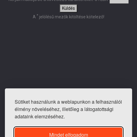
Küldés
*
A
jelölésű mezők kitöltése kötelező!
Sütiket használunk a weblapunkon a felhasználói
E-mail: info@tapeta-bolt.hu
élmény növeléséhez, illetőleg a látogatottsági
Mobil:
+36 20 421 0810
adataink elemzéséhez.
Telefon / fax:
+36 1 240 3243
Mindet elfogadom