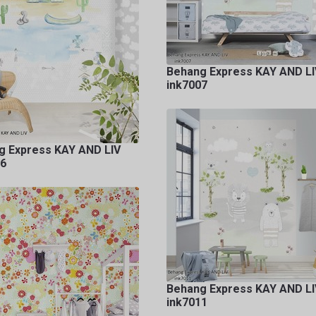
Behang Express KAY AND LI
ink7007
g Express KAY AND LIV
06
Behang Express KAY AND LI
ink7011