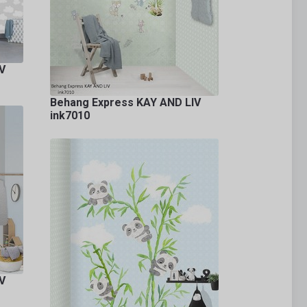
V
Behang Express KAY AND LIV
ink7010
V