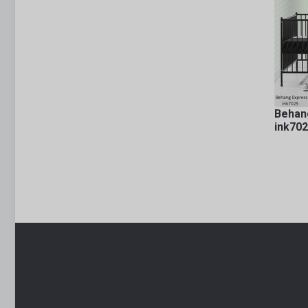
Behan
ink70