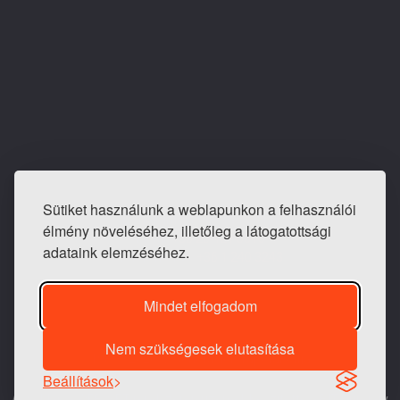
Sütiket használunk a weblapunkon a felhasználói
E-mail: info@tapeta-bolt.hu
élmény növeléséhez, illetőleg a látogatottsági
Mobil:
+36 20 421 0810
adataink elemzéséhez.
Telefon / fax:
+36 1 240 3243
Mindet elfogadom
Nem szükségesek elutasítása
1983 -
2026 © Generációk Tapétaboltja
Beállítások
A weblap a
WEB-SET
rendszeren üzemel. Készítette a
BIT-Hungary