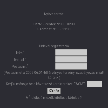
Nyitva tartás:
Hétfő - Péntek: 9:00 - 18:00
Szombat: 9:00 - 13:00
Hírlevél regisztráció
*
Név:
*
E-mail:
*
Postacím:
(Postacímet a 2009.06.01-től érvényes törvényi szabályozás miatt
kérünk.)
Kérjük másolja be a következő karaktereket:
EAGMT
Küldés
*
A
jelölésű mezők kitöltése kötelező!