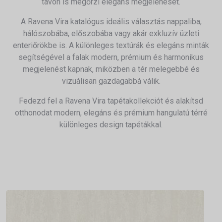
távon is megőrzi elegáns megjelenését.
A Ravena Vira katalógus ideális választás nappaliba,
hálószobába, előszobába vagy akár exkluzív üzleti
enteriőrökbe is. A különleges textúrák és elegáns minták
segítségével a falak modern, prémium és harmonikus
megjelenést kapnak, miközben a tér melegebbé és
vizuálisan gazdagabbá válik.
Fedezd fel a Ravena Vira tapétakollekciót és alakítsd
otthonodat modern, elegáns és prémium hangulatú térré
különleges design tapétákkal.