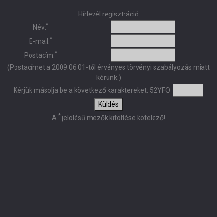
Hírlevél regisztráció
*
Név:
*
E-mail:
*
Postacím:
(Postacímet a 2009.06.01-től érvényes törvényi szabályozás miatt
kérünk.)
Kérjük másolja be a következő karaktereket:
52YFQ
Küldés
*
A
jelölésű mezők kitöltése kötelező!