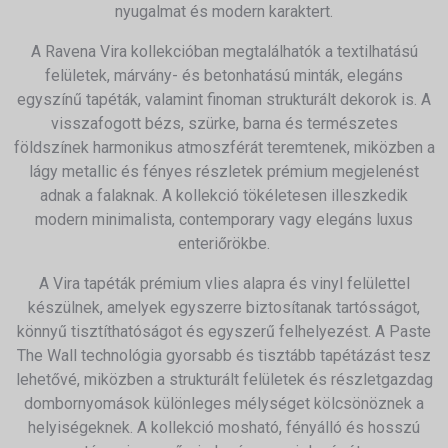
nyugalmat és modern karaktert.
A Ravena Vira kollekcióban megtalálhatók a textilhatású
felületek, márvány- és betonhatású minták, elegáns
egyszínű tapéták, valamint finoman strukturált dekorok is. A
visszafogott bézs, szürke, barna és természetes
földszínek harmonikus atmoszférát teremtenek, miközben a
lágy metallic és fényes részletek prémium megjelenést
adnak a falaknak. A kollekció tökéletesen illeszkedik
modern minimalista, contemporary vagy elegáns luxus
enteriőrökbe.
A Vira tapéták prémium vlies alapra és vinyl felülettel
készülnek, amelyek egyszerre biztosítanak tartósságot,
könnyű tisztíthatóságot és egyszerű felhelyezést. A Paste
The Wall technológia gyorsabb és tisztább tapétázást tesz
lehetővé, miközben a strukturált felületek és részletgazdag
dombornyomások különleges mélységet kölcsönöznek a
helyiségeknek. A kollekció mosható, fényálló és hosszú