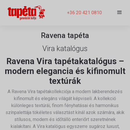
+36 20 421 0810
Ravena tapéta
Vira katalógus
Ravena Vira tapétakatalógus –
modern elegancia és kifinomult
textúrák
A
Ravena
Vira tapétakollekciója a modern lakberendezés
kifinomult és elegáns világát képviseli. A kollekció
különleges textúrái, finom fényhatásai és harmonikus
színpalettája tökéletes választást kínál azok számára, akik
stílusos, modern és időtálló enteriőrt szeretnének
kialakítani. A Vira katalógus egyszerre sugároz luxust,