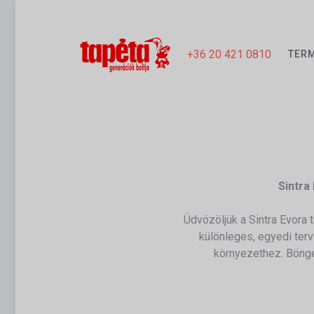
+36 20 421 0810
TER
Sintra
Üdvözöljük a Sintra Evora 
különleges, egyedi ter
környezethez. Böngés