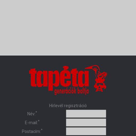
Hírlevél regisztráció
*
Név:
*
E-mail:
*
Postacím: