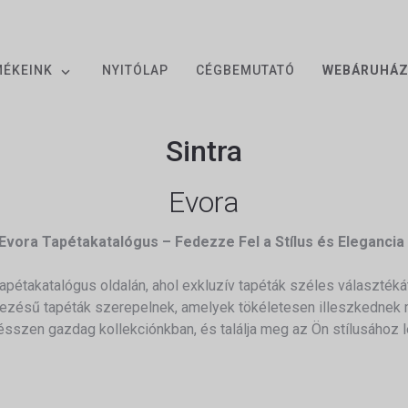
MÉKEINK
NYITÓLAP
CÉGBEMUTATÓ
WEBÁRUHÁ
Sintra
Evora
 Evora Tapétakatalógus – Fedezze Fel a Stílus és Elegancia 
tapétakatalógus oldalán, ahol exkluzív tapéták széles választékát
vezésű tapéták szerepelnek, amelyek tökéletesen illeszkednek m
szen gazdag kollekciónkban, és találja meg az Ön stílusához le