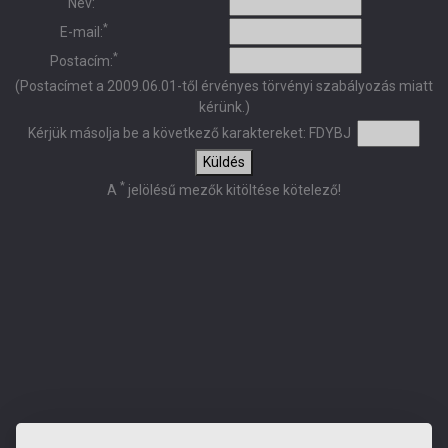
Név:
*
E-mail:
*
Postacím:
(Postacímet a 2009.06.01-től érvényes törvényi szabályozás miatt
kérünk.)
Kérjük másolja be a következő karaktereket:
FDYBJ
Küldés
*
A
jelölésű mezők kitöltése kötelező!