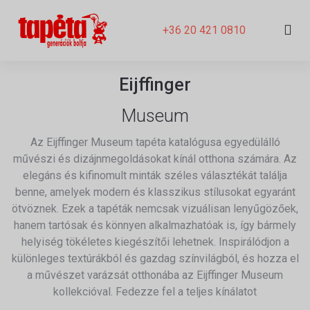
+36 20 421 0810
Eijffinger
Museum
Az Eijffinger Museum tapéta katalógusa egyedülálló
művészi és dizájnmegoldásokat kínál otthona számára. Az
elegáns és kifinomult minták széles választékát találja
benne, amelyek modern és klasszikus stílusokat egyaránt
ötvöznek. Ezek a tapéták nemcsak vizuálisan lenyűgözőek,
hanem tartósak és könnyen alkalmazhatóak is, így bármely
helyiség tökéletes kiegészítői lehetnek. Inspirálódjon a
különleges textúrákból és gazdag színvilágból, és hozza el
a művészet varázsát otthonába az Eijffinger Museum
kollekcióval. Fedezze fel a teljes kínálatot