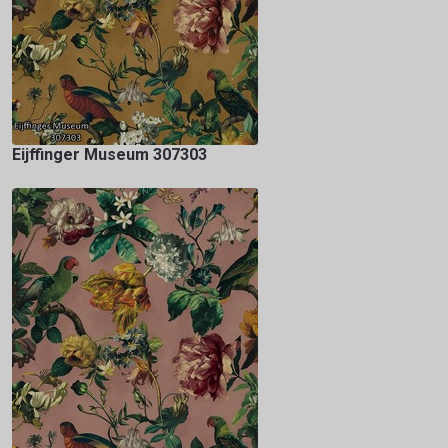
Eijffinger Museum 307303