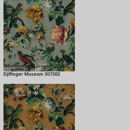
Eijffinger Museum 307302