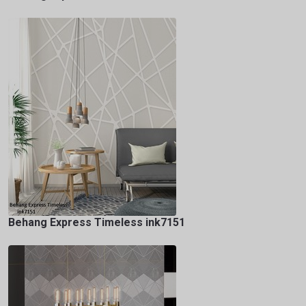
Behang Express Timeless ink7151