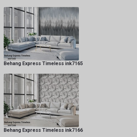
Behang Express Timeless ink7165
Behang Express Timeless ink7166