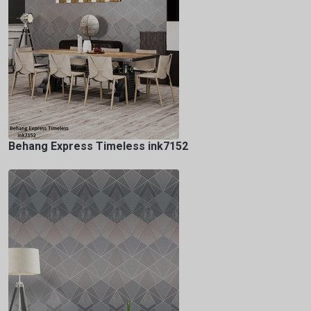
Behang Express Timeless ink7152