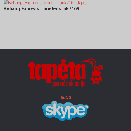
Behang Express Timeless ink7169
BLOG