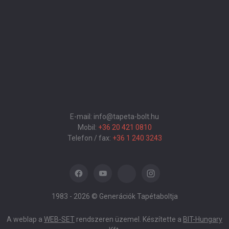
E-mail: info@tapeta-bolt.hu
Mobil:
+36 20 421 0810
Telefon / fax:
+36 1 240 3243
1983 -
2026 © Generációk Tapétaboltja
A weblap a
WEB-SET
rendszeren üzemel. Készítette a
BIT-Hungary