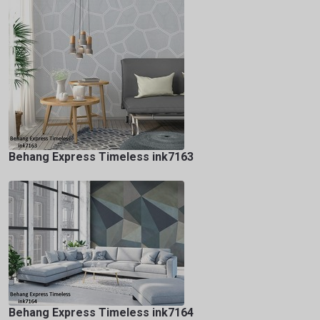
Behang Express Timeless ink7163
Behang Express Timeless ink7164