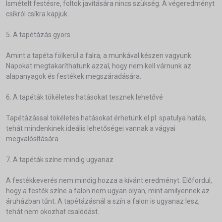
Ismételt festésre, foltok javítására nincs szükség. A végeredményt
csíkról csíkra kapjuk.
5. A tapétázás gyors
Amint a tapéta fölkerül a falra, a munkával készen vagyunk.
Napokat megtakaríthatunk azzal, hogy nem kell várnunk az
alapanyagok és festékek megszáradására.
6. A tapéták tökéletes hatásokat tesznek lehetővé
Tapétázással tökéletes hatásokat érhetünk el pl. spatulya hatás,
tehát mindenkinek ideális lehetőségei vannak a vágyai
megvalósítására.
7. A tapéták színe mindig ugyanaz
A festékkeverés nem mindig hozza a kívánt eredményt. Előfordul,
hogy a festék színe a falon nem ugyan olyan, mint amilyennek az
áruházban tűnt. A tapétázásnál a szín a falon is ugyanaz lesz,
tehát nem okozhat csalódást.