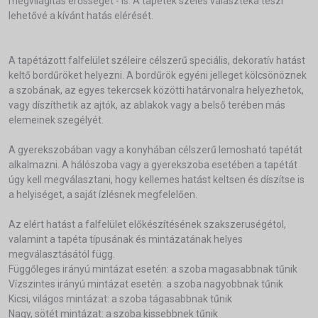
megvilágítás erősségét - is. A tapéték széles választéka teszi
lehetővé a kívánt hatás elérését.
A tapétázott falfelület széleire célszerű speciális, dekoratív hatást
keltő bordűröket helyezni. A bordűrök egyéni jelleget kölcsönöznek
a szobának, az egyes tekercsek közötti határvonalra helyezhetok,
vagy díszíthetik az ajtók, az ablakok vagy a belső terében más
elemeinek szegélyét.
A gyerekszobában vagy a konyhában célszerű lemosható tapétát
alkalmazni. A hálószoba vagy a gyerekszoba esetében a tapétát
úgy kell megválasztani, hogy kellemes hatást keltsen és díszítse is
a helyiséget, a saját ízlésnek megfelelően.
Az elért hatást a falfelület előkészítésének szakszeruségétol,
valamint a tapéta típusának és mintázatának helyes
megválasztásától függ.
Függőleges irányú mintázat esetén: a szoba magasabbnak tűnik
Vízszintes irányú mintázat esetén: a szoba nagyobbnak tűnik
Kicsi, világos mintázat: a szoba tágasabbnak tűnik
Nagy, sötét mintázat: a szoba kissebbnek tűnik