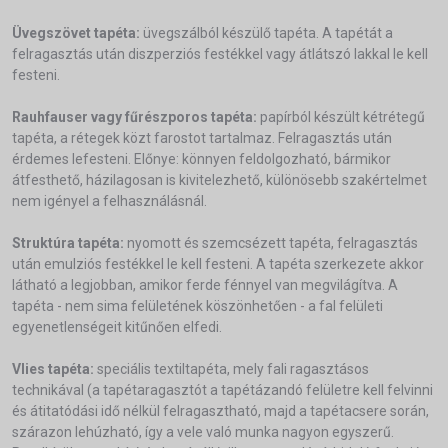
Üvegszövet tapéta:
üvegszálból készülő tapéta. A tapétát a
felragasztás után diszperziós festékkel vagy átlátszó lakkal le kell
festeni.
Rauhfauser vagy fűrészporos tapéta:
papírból készült kétrétegű
tapéta, a rétegek közt farostot tartalmaz. Felragasztás után
érdemes lefesteni. Előnye: könnyen feldolgozható, bármikor
átfesthető, házilagosan is kivitelezhető, különösebb szakértelmet
nem igényel a felhasználásnál.
Struktúra tapéta:
nyomott és szemcsézett tapéta, felragasztás
után emulziós festékkel le kell festeni. A tapéta szerkezete akkor
látható a legjobban, amikor ferde fénnyel van megvilágítva. A
tapéta - nem sima felületének köszönhetően - a fal felületi
egyenetlenségeit kitűnően elfedi.
Vlies tapéta:
speciális textiltapéta, mely fali ragasztásos
technikával (a tapétaragasztót a tapétázandó felületre kell felvinni
és átitatódási idő nélkül felragasztható, majd a tapétacsere során,
szárazon lehúzható, így a vele való munka nagyon egyszerű.