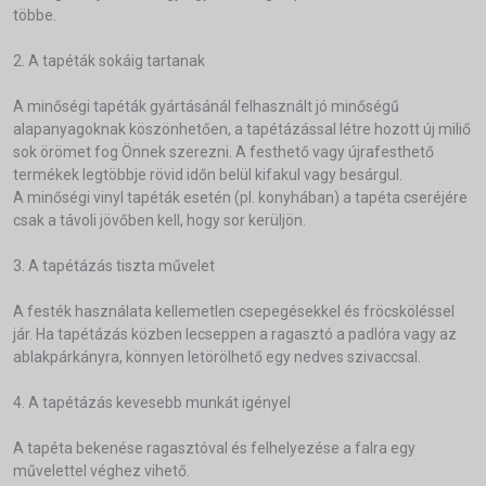
többe.
2. A tapéták sokáig tartanak
A minőségi tapéták gyártásánál felhasznált jó minőségű
alapanyagoknak köszönhetően, a tapétázással létre hozott új miliő
sok örömet fog Önnek szerezni. A festhető vagy újrafesthető
termékek legtöbbje rövid időn belül kifakul vagy besárgul.
A minőségi vinyl tapéták esetén (pl. konyhában) a tapéta cseréjére
csak a távoli jövőben kell, hogy sor kerüljön.
3. A tapétázás tiszta művelet
A festék használata kellemetlen csepegésekkel és fröcsköléssel
jár. Ha tapétázás közben lecseppen a ragasztó a padlóra vagy az
ablakpárkányra, könnyen letörölhető egy nedves szivaccsal.
4. A tapétázás kevesebb munkát igényel
A tapéta bekenése ragasztóval és felhelyezése a falra egy
művelettel véghez vihető.