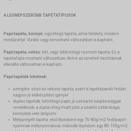
A LEGNÉPSZERÛBB TAPÉTATÍPUSOK
Papírtapéta, könnyű:
egyrétegű tapéta, síma felületű, modern
mintázattal. Vízálló vagy lemosható változatban is kapható.
Papírtapéta, nehéz:
két, vagy többrétegű nyomott tapéta. Ez a
tapétafajta mosható változatban, illetve az ismételt tisztításnak
ellenálló változatban is kapható.
Papírtapéták lehetnek:
szimplex: olcsó és vékony tapéta, ezért a tapétázandó felület
nagyon jó előkészítést igényel
duplex tapéták: kétrétegű papír, jó színtartó tulajdonsággal
rendelkezik, a dupla réteg miatt jobb a szakító szilárdsága,
könnyebb vele dolgozni.
Mélyprégelt tapéta: első lépésként egy 70-80g/m2 fedőpapírt
nyomnak mélynyomással, második lépésben egy 80-100g/m2