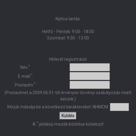
Nyitva tartás:
Hétfő - Péntek: 9:00 - 18:00
Szombat: 9:00 - 13:00
Hírlevél regisztráció
*
Név:
*
E-mail:
*
Postacím:
(Postacímet a 2009.06.01-től érvényes törvényi szabályozás miatt
kérünk.)
Kérjük másolja be a következő karaktereket:
NHMCM
Küldés
*
A
jelölésű mezők kitöltése kötelező!