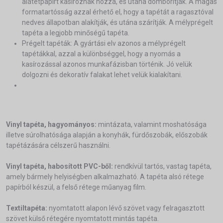
alátétpapírt kasíroznak hozzá, és utána domborítják. A magas
formatartósság azzal érhető el, hogy a tapétát a ragasztóval
nedves állapotban alakítják, és utána szárítják. A mélyprégelt
tapéta a legjobb minőségű tapéta.
Prégelt tapéták: A gyártási elv azonos a mélyprégelt
tapétákkal, azzal a különbséggel, hogy a nyomás a
kasírozással azonos munkafázisban történik. Jó velük
dolgozni és dekoratív falakat lehet velük kialakítani.
Vinyl tapéta, hagyományos:
mintázata, valamint moshatósága
illetve súrolhatósága alapján a konyhák, fürdőszobák, előszobák
tapétázására célszerű használni.
Vinyl tapéta, habosított PVC-ből:
rendkívül tartós, vastag tapéta,
amely bármely helyiségben alkalmazható. A tapéta alsó rétege
papírból készül, a felső rétege műanyag film.
Textiltapéta:
nyomtatott alapon lévő szövet vagy felragasztott
szövet külső rétegére nyomtatott mintás tapéta.