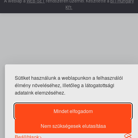
A weblap a
WEB-SET
rendszeren üzemel. Készítette a
BIT-Hungary
Kft.
Sütiket használunk a weblapunkon a felhasználói
élmény növeléséhez, illetőleg a látogatottsági
adataink elemzéséhez.
Mindet elfogadom
Nem szükségesek elutasítása
Beállítások