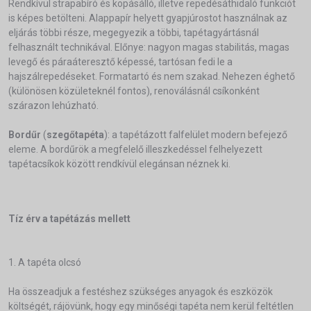
Rendkívül strapabíró és kopásálló, illetve repedésáthidaló funkciót
is képes betölteni. Alappapír helyett gyapjúrostot használnak az
eljárás többi része, megegyezik a többi, tapétagyártásnál
felhasznált technikával. Előnye: nagyon magas stabilitás, magas
levegő és páraáteresztő képessé, tartósan fedi le a
hajszálrepedéseket. Formatartó és nem szakad. Nehezen éghető
(különösen közületeknél fontos), renoválásnál csíkonként
szárazon lehúzható.
Bordűr
(
szegőtapéta
): a tapétázott falfelület modern befejező
eleme. A bordűrök a megfelelő illeszkedéssel felhelyezett
tapétacsíkok között rendkívül elegánsan néznek ki.
Tíz érv a tapétázás mellett
1. A tapéta olcsó
Ha összeadjuk a festéshez szükséges anyagok és eszközök
költségét, rájövünk, hogy egy minőségi tapéta nem kerül feltétlen