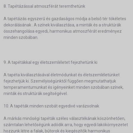
8. Tapétázással atmoszférát teremthetünk
A tapétázás egyszerű és gazdaságos módja a belső tér tökéletes
dekorálásának . A színek kiválasztása, a minták és a struktúrák
összehangolása egyedi, harmonikus atmoszférát eredményez
minden szobában.
9. A tapétákkal egy életszemléletet fejezhetünk ki
A tapéta kiválasztásával életmódunkat és életszemléletünket
fejezhetjük ki. Személyiségünktől függően megmutathatjuk
temperamentumunkat és igényeinket minden szobában színek,
minták és struktúrák segítségével.
10. A tapéták minden szobát egyedivé varázsolnak
A márkás minőségi tapéták széles választékának köszönhetően,
számtalan lehetőségünk adódik arra, hogy egyedi lakókörnyezetet
hozzunk létre a falak, bútorok és kiegészítők harmonikus