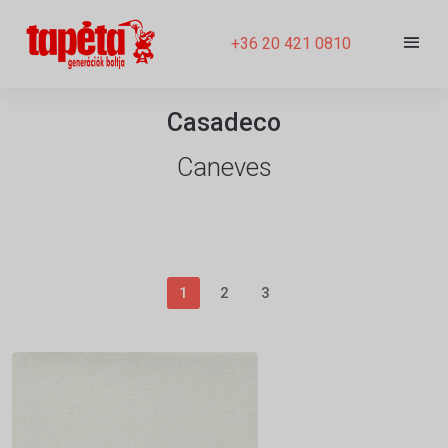
+36 20 421 0810
Casadeco
Caneves
1
2
3