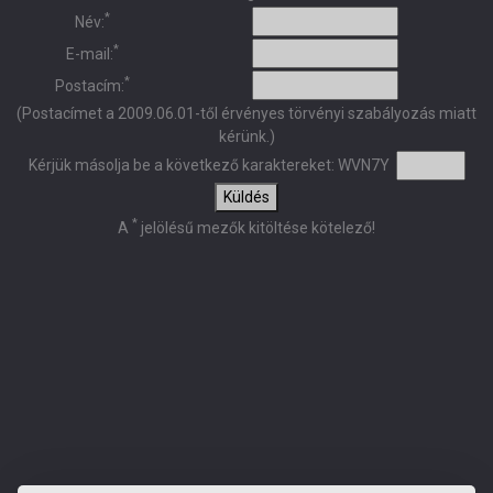
*
Név:
*
E-mail:
*
Postacím:
(Postacímet a 2009.06.01-től érvényes törvényi szabályozás miatt
kérünk.)
Kérjük másolja be a következő karaktereket:
WVN7Y
Küldés
*
A
jelölésű mezők kitöltése kötelező!