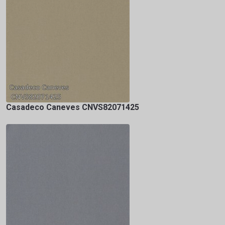
Casadeco Caneves CNVS82071425